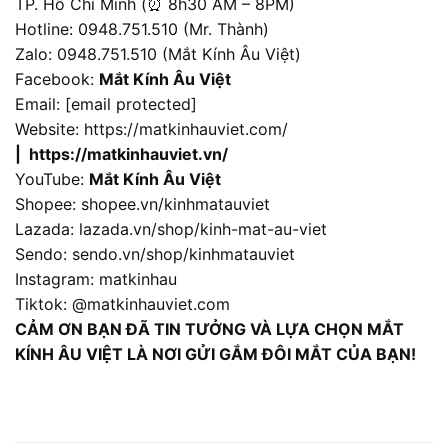
TP. Hồ Chí Minh (⏰ 8h30 AM – 8PM)
Hotline: 0948.751.510 (Mr. Thành)
Zalo: 0948.751.510 (Mắt Kính Âu Việt)
Facebook:
Mắt Kính Âu Việt
Email:
[email protected]
Website:
https://matkinhauviet.com/
|
https://matkinhauviet.vn/
YouTube:
Mắt Kính Âu Việt
Shopee:
shopee.vn/kinhmatauviet
Lazada:
lazada.vn/shop/kinh-mat-au-viet
Sendo:
sendo.vn/shop/kinhmatauviet
Instagram:
matkinhau
Tiktok:
@matkinhauviet.com
CẢM ƠN BẠN ĐÃ TIN TƯỞNG VÀ LỰA CHỌN MẮT
KÍNH ÂU VIỆT LÀ NƠI GỬI GẮM ĐÔI MẮT CỦA BẠN!