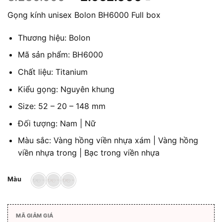
gốc
hiện
Gọng kính unisex Bolon BH6000 Full box
là:
tại
3.280.000 ₫.
là:
Thương hiệu: Bolon
2.952.000 ₫
Mã sản phẩm: BH6000
Chất liệu: Titanium
Kiểu gọng: Nguyên khung
Size: 52 – 20 – 148 mm
Đối tượng: Nam | Nữ
Màu sắc: Vàng hồng viền nhựa xám | Vàng hồng
viền nhựa trong | Bạc trong viền nhựa
Màu
MÃ GIẢM GIÁ