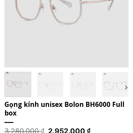
Gọng kính unisex Bolon BH6000 Full
box
Giá
Giá
3.280.000
2.952.000
₫
₫