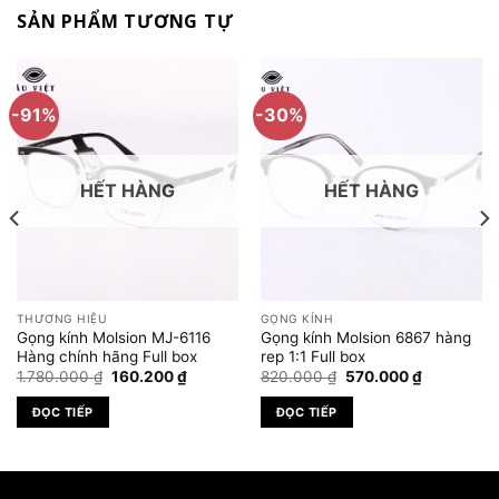
SẢN PHẨM TƯƠNG TỰ
-91%
-30%
HẾT HÀNG
HẾT HÀNG
THƯƠNG HIỆU
GỌNG KÍNH
Gọng kính Molsion MJ-6116
Gọng kính Molsion 6867 hàng
Hàng chính hãng Full box
rep 1:1 Full box
Giá
Giá
Giá
Giá
1.780.000
₫
160.200
₫
820.000
₫
570.000
₫
gốc
hiện
gốc
hiện
là:
tại
là:
tại
ĐỌC TIẾP
ĐỌC TIẾP
1.780.000 ₫.
là:
820.000 ₫.
là:
.000 ₫.
160.200 ₫.
570.000 ₫