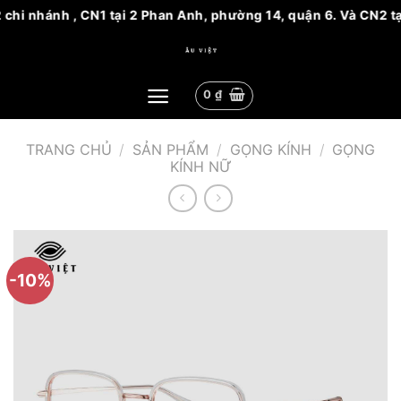
hi nhánh , CN1 tại 2 Phan Anh, phường 14, quận 6. Và CN2 tại
Bỏ
qua
nội
0
₫
dung
TRANG CHỦ
/
SẢN PHẨM
/
GỌNG KÍNH
/
GỌNG
KÍNH NỮ
-10%