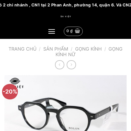
2 chi nhánh , CN1 tại 2 Phan Anh, phường 14, quận 6. Và CN2 
Bỏ
qua
nội
0
₫
dung
TRANG CHỦ
/
SẢN PHẨM
/
GỌNG KÍNH
/
GỌNG
KÍNH NỮ
-20%