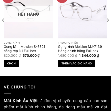
HẾT HÀNG
GỌNG KÍNH
THƯƠNG HIỆU
Gọng kính Molsion S-6321
Gọng kính Molsion MJ-7139
hàng rep 1:1 Full box
Hàng chính hãng Full box
Giá
Giá
Giá
Giá
820.000
₫
570.000
₫
1.680.000
₫
1.344.000
₫
gốc
hiện
gốc
hiện
là:
tại
là:
tại
CHỌN
THÊM VÀO GIỎ HÀNG
820.000 ₫.
là:
1.680.000 ₫.
là:
.000 ₫.
570.000 ₫.
1.344.0
Sản
phẩm
này
có
VỀ CHÚNG TÔI
nhiều
biến
Mắt Kính Âu Việt
là đơn vị chuyên cung cấp các sản
thể.
Các
phẩm mắt kính chính hãng, đa dạng mẫu mã và đạt
tùy