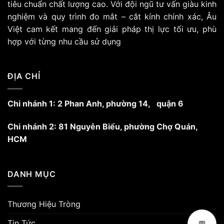
tiêu chuẩn chất lượng cao. Với đội ngũ tư vấn giàu kinh
chọn
nghiệm và quy trình đo mắt – cắt kính chính xác, Âu
có
Việt cam kết mang đến giải pháp thị lực tối ưu, phù
thể
hợp với từng nhu cầu sử dụng
được
chọn
trên
trang
ĐỊA CHỈ
sản
phẩm
Chi nhánh 1: 2 Phan Anh, phường 14, quận 6
Chi nhánh 2: 81 Nguyễn Biểu, phường Chợ Quán,
HCM
DANH MỤC
Thương Hiệu Tròng
Tin Tức
💬