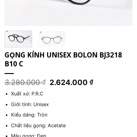
GỌNG KÍNH UNISEX BOLON BJ3218
B10 C
Giá
Giá
3.280.000
2.624.000
₫
₫
gốc
hiện
Xuất xứ: P.R.C
là:
tại
3.280.000 ₫.
là:
Giới tính: Unisex
2.624.000 ₫
Kiểu dáng: Tròn
Chất liệu gọng: Acetate
Màu gọng: Đen