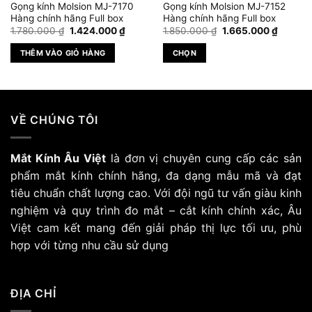
Gọng kính Molsion MJ-7170
Gọng kính Molsion MJ-7152
Hàng chính hãng Full box
Hàng chính hãng Full box
Giá
Giá
Giá
Giá
1.780.000
₫
1.424.000
₫
1.850.000
₫
1.665.000
₫
gốc
hiện
gốc
hiện
là:
tại
là:
tại
THÊM VÀO GIỎ HÀNG
CHỌN
1.780.000 ₫.
là:
1.850.000 ₫.
là:
 ₫.
1.424.000 ₫.
1.665.0
Sản
phẩm
này
có
VỀ CHÚNG TÔI
nhiều
biến
Mắt Kính Âu Việt
là đơn vị chuyên cung cấp các sản
thể.
Các
phẩm mắt kính chính hãng, đa dạng mẫu mã và đạt
tùy
tiêu chuẩn chất lượng cao. Với đội ngũ tư vấn giàu kinh
chọn
nghiệm và quy trình đo mắt – cắt kính chính xác, Âu
có
Việt cam kết mang đến giải pháp thị lực tối ưu, phù
thể
hợp với từng nhu cầu sử dụng
được
chọn
trên
trang
ĐỊA CHỈ
sản