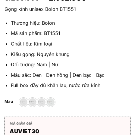
gốc
hiện
Gọng kính unisex Bolon BT1551
là:
tại
3.280.000 ₫.
là:
Thương hiệu: Bolon
2.952.000 ₫
Mã sản phẩm: BT1551
Chất liệu: Kim loại
Kiểu gọng: Nguyên khung
Đối tượng: Nam | Nữ
Màu sắc: Đen | Đen hồng | Đen bạc | Bạc
Full box đầy đủ khăn lau, nước rửa kính
Màu
MÃ GIẢM GIÁ
AUVIET30