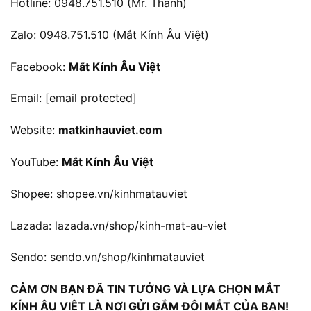
Hotline: 0948.751.510 (Mr. Thành)
Zalo: 0948.751.510 (Mắt Kính Âu Việt)
Facebook:
Mắt Kính Âu Việt
Email:
[email protected]
Website:
matkinhauviet.com
YouTube:
Mắt Kính Âu Việt
Shopee:
shopee.vn/kinhmatauviet
Lazada:
lazada.vn/shop/kinh-mat-au-viet
Sendo:
sendo.vn/shop/kinhmatauviet
CẢM ƠN BẠN ĐÃ TIN TƯỞNG VÀ LỰA CHỌN MẮT
KÍNH ÂU VIỆT LÀ NƠI GỬI GẮM ĐÔI MẮT CỦA BẠN!