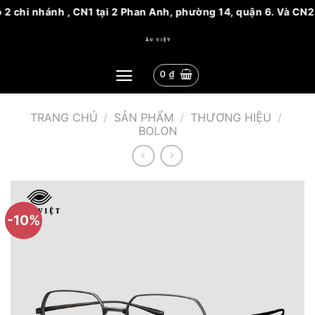
2 chi nhánh , CN1 tại 2 Phan Anh, phường 14, quận 6. Và CN2 
Bỏ
qua
nội
0
₫
dung
TRANG CHỦ
/
SẢN PHẨM
/
THƯƠNG HIỆU
/
BOLON
-10%