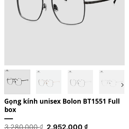
Gọng kính unisex Bolon BT1551 Full
box
Giá
Giá
3.280.000
2.952.000
₫
₫