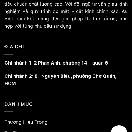
tùy
tiêu chuẩn chất lượng cao. Với đội ngũ tư vấn giàu kinh
chọn
nghiệm và quy trình đo mắt – cắt kính chính xác, Âu
có
Việt cam kết mang đến giải pháp thị lực tối ưu, phù
thể
hợp với từng nhu cầu sử dụng
được
chọn
trên
trang
ĐỊA CHỈ
sản
phẩm
Chi nhánh 1: 2 Phan Anh, phường 14, quận 6
Chi nhánh 2: 81 Nguyễn Biểu, phường Chợ Quán,
HCM
DANH MỤC
Thương Hiệu Tròng