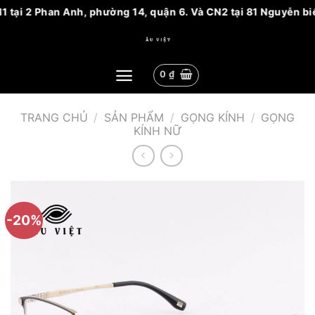
 tại 2 Phan Anh, phường 14, quận 6. Và CN2 tại 81 Nguyễn biểu
Bỏ
qua
nội
0
₫
dung
TRANG CHỦ
/
SẢN PHẨM
/
GỌNG KÍNH
/
GỌNG
KÍNH NỮ
-20%