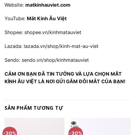
Website:
matkinhauviet.com
YouTube:
Mắt Kính Âu Việt
Shopee:
shopee.vn/kinhmatauviet
Lazada:
lazada.vn/shop/kinh-mat-au-viet
Sendo:
sendo.vn/shop/kinhmatauviet
CẢM ƠN BẠN ĐÃ TIN TƯỞNG VÀ LỰA CHỌN MẮT
KÍNH ÂU VIỆT LÀ NƠI GỬI GẮM ĐÔI MẮT CỦA BẠN!
SẢN PHẨM TƯƠNG TỰ
-30%
-30%