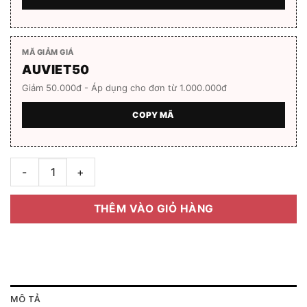
MÃ GIẢM GIÁ
AUVIET50
Giảm 50.000đ - Áp dụng cho đơn từ 1.000.000đ
COPY MÃ
Gọng kính unisex EXFASH EF32293T_572A Full box số lượng
THÊM VÀO GIỎ HÀNG
MÔ TẢ