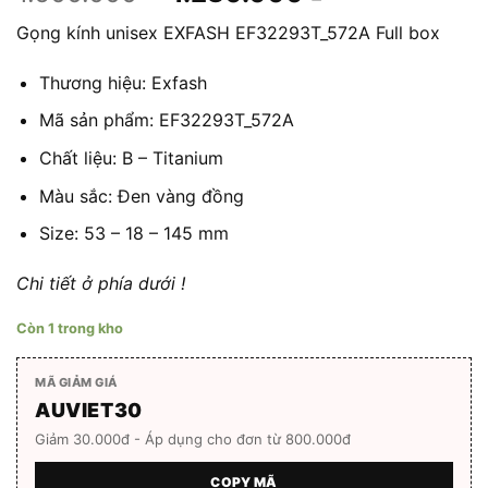
gốc
hiện
Gọng kính unisex EXFASH EF32293T_572A Full box
là:
tại
1.600.000 ₫.
là:
Thương hiệu: Exfash
1.280.000 ₫.
Mã sản phẩm: EF32293T_572A
Chất liệu: B – Titanium
Màu sắc: Đen vàng đồng
Size: 53 – 18 – 145 mm
Chi tiết ở phía dưới !
Còn 1 trong kho
MÃ GIẢM GIÁ
AUVIET30
Giảm 30.000đ - Áp dụng cho đơn từ 800.000đ
COPY MÃ