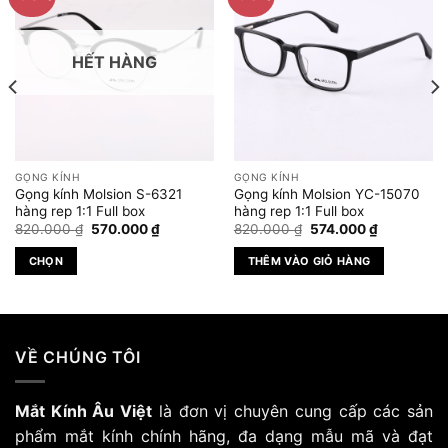
HẾT HÀNG
GỌNG KÍNH
GỌNG KÍNH
Gọng kính Molsion S-6321
Gọng kính Molsion YC-15070
hàng rep 1:1 Full box
hàng rep 1:1 Full box
Giá
Giá
Giá
Giá
820.000
₫
570.000
₫
820.000
₫
574.000
₫
gốc
hiện
gốc
hiện
là:
tại
là:
tại
CHỌN
THÊM VÀO GIỎ HÀNG
820.000 ₫.
là:
820.000 ₫.
là:
.000 ₫.
570.000 ₫.
574.000 ₫.
Sản
phẩm
này
có
VỀ CHÚNG TÔI
nhiều
biến
Mắt Kính Âu Việt
là đơn vị chuyên cung cấp các sản
thể.
Các
phẩm mắt kính chính hãng, đa dạng mẫu mã và đạt