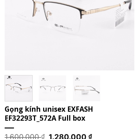
Gọng kính unisex EXFASH
EF32293T_572A Full box
Giá
Giá
1.600.000
1.280.000
₫
₫