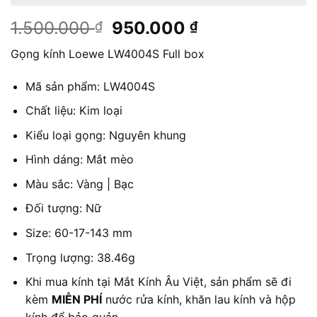
Giá
Giá
1.500.000
950.000
₫
₫
gốc
hiện
Gọng kính Loewe LW4004S Full box
là:
tại
1.500.000 ₫.
là:
Mã sản phẩm: LW4004S
950.000 ₫.
Chất liệu: Kim loại
Kiểu loại gọng: Nguyên khung
Hình dáng: Mắt mèo
Màu sắc: Vàng | Bạc
Đối tượng: Nữ
Size: 60-17-143 mm
Trọng lượng: 38.46g
Khi mua kính tại Mắt Kính Âu Việt, sản phẩm sẽ đi
kèm
MIỄN PHÍ
nước rửa kính, khăn lau kính và hộp