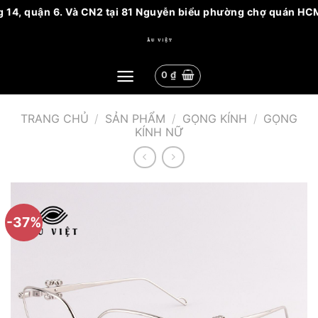
 quận 6. Và CN2 tại 81 Nguyễn biểu phường chợ quán HCM. Vui 
Bỏ
qua
nội
0
₫
dung
TRANG CHỦ
/
SẢN PHẨM
/
GỌNG KÍNH
/
GỌNG
KÍNH NỮ
-37%