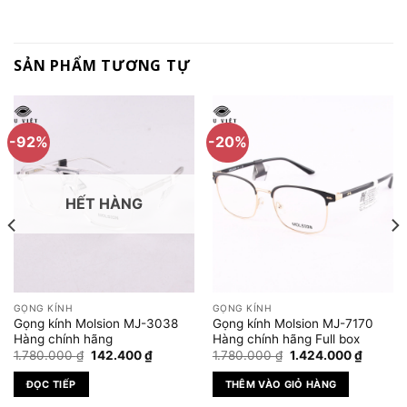
SẢN PHẨM TƯƠNG TỰ
-92%
-20%
HẾT HÀNG
GỌNG KÍNH
GỌNG KÍNH
Gọng kính Molsion MJ-3038
Gọng kính Molsion MJ-7170
Hàng chính hãng
Hàng chính hãng Full box
Giá
Giá
Giá
Giá
1.780.000
₫
142.400
₫
1.780.000
₫
1.424.000
₫
gốc
hiện
gốc
hiện
là:
tại
là:
tại
ĐỌC TIẾP
THÊM VÀO GIỎ HÀNG
1.780.000 ₫.
là:
1.780.000 ₫.
là:
₫.
142.400 ₫.
1.424.0