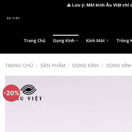
⚠️ Lưu ý: Mắt kính Âu Việt chỉ có 2 c
Bỏ
qua
nội
dung
Trang Chủ
Gọng Kính
Kính Mát
Tròng 
TRANG CHỦ
/
SẢN PHẨM
/
GỌNG KÍNH
/
GỌNG KÍN
-20%