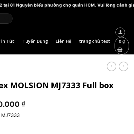
81 Nguyễn biểu phường chợ quán HCM. Vui lòng cảnh giác với c
Tin Tức
Tuyển Dụng
Liên Hệ
trang chủ test
0
₫
ex MOLSION MJ7333 Full box
Giá
0.000
₫
hiện
N MJ7333
tại
0.000 ₫.
là:
2.060.000 ₫.