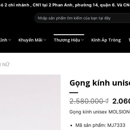
hi nhánh , CN1 tại 2 Phan Anh, phường 14, quận 6. Và CN2 tại 
Tìm
kiếm:
Kính
Khuyến Mãi
Thương Hiệu
Kính Áp Tròng
H NỮ
Gọng kính unis
Giá
2.580.000
2.06
₫
gốc
Gọng kính unisex MOLSIO
là:
2.58
Mã sản phẩm: MJ7333