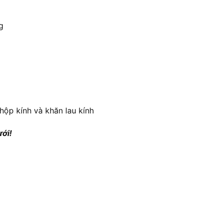
g
hộp kính và khăn lau kính
ưới!