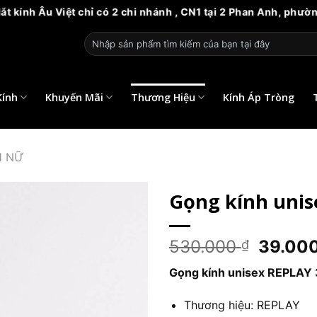
Việt chỉ có 2 chi nhánh , CN1 tại 2 Phan Anh, phường 14, quậ
Tìm
kiếm:
Kính
Khuyến Mãi
Thương Hiệu
Kính Áp Tròng
H NỮ
Gọng kính unis
Giá
530.000
39.00
₫
gốc
Gọng kính unisex REPLAY 
là:
530.00
Thương hiệu: REPLAY