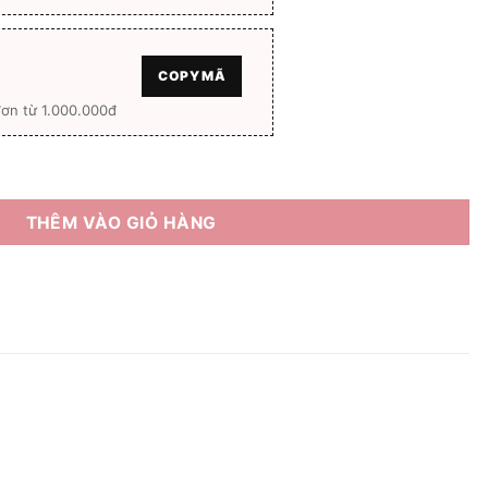
COPY MÃ
ơn từ 1.000.000đ
 Full box số lượng
THÊM VÀO GIỎ HÀNG