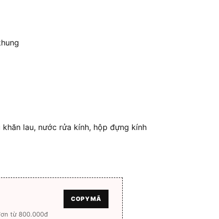
khung
ủ khăn lau, nước rửa kính, hộp đựng kính
COPY MÃ
đơn từ 800.000đ