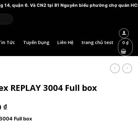
n 6. Và CN2 tại 81 Nguyễn biểu phường chợ quán HCM. Vui lòng
Tin Tức
Tuyển Dụng
Liên Hệ
trang chủ test
0
₫
ex REPLAY 3004 Full box
Giá
0
₫
hiện
3004 Full box
tại
0 ₫.
là:
39.000 ₫.