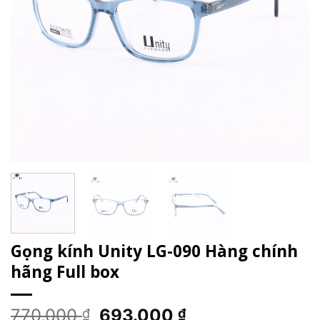
Gọng kính Unity LG-090 Hàng chính
hãng Full box
Giá
Giá
770.000
693.000
₫
₫