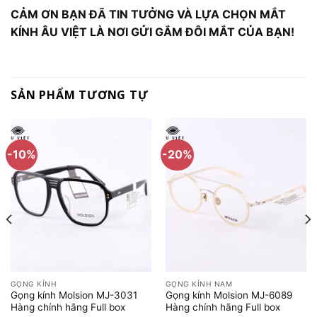
CẢM ƠN BẠN ĐÃ TIN TƯỞNG VÀ LỰA CHỌN MẮT
KÍNH ÂU VIỆT LÀ NƠI GỬI GẮM ĐÔI MẮT CỦA BẠN!
SẢN PHẨM TƯƠNG TỰ
-10%
-20%
GỌNG KÍNH
GỌNG KÍNH NAM
Gọng kính Molsion MJ-3031
Gọng kính Molsion MJ-6089
Hàng chính hãng Full box
Hàng chính hãng Full box