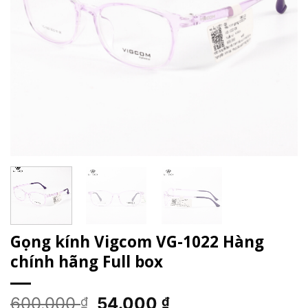
Gọng kính Vigcom VG-1022 Hàng
chính hãng Full box
Giá
Giá
600.000
54.000
₫
₫