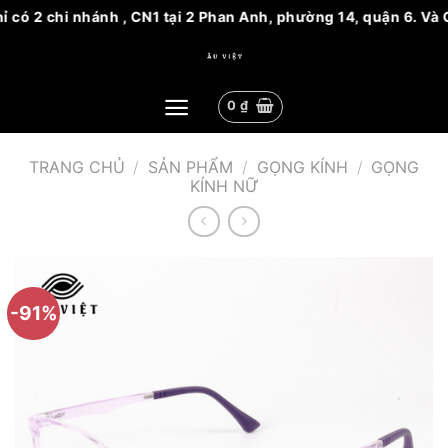
 có 2 chi nhánh , CN1 tại 2 Phan Anh, phường 14, quận 6. Và C
Bỏ
qua
nội
0
₫
dung
TRANG CHỦ
/
SẢN PHẨM
/
GỌNG KÍNH
/
GỌNG
KÍNH NỮ
-91%