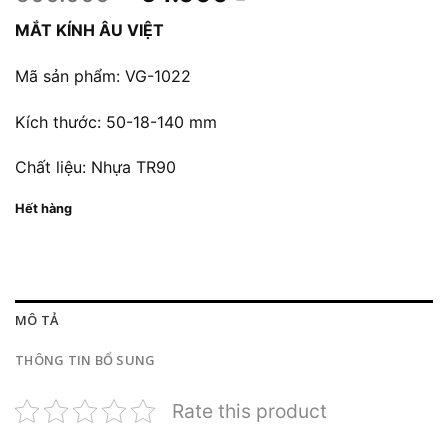
gốc
hiện
MẮT KÍNH ÂU VIỆT
là:
tại
600.000 ₫.
là:
Mã sản phẩm: VG-1022
54.000 ₫.
Kích thước: 50-18-140 mm
Chất liệu: Nhựa TR90
Hết hàng
MÔ TẢ
THÔNG TIN BỔ SUNG
Rate this product