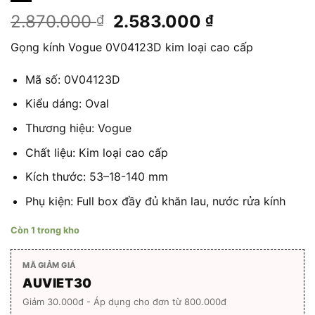
Giá
Giá
2.870.000
2.583.000
₫
₫
gốc
hiện
Gọng kính Vogue 0V04123D kim loại cao cấp
là:
tại
2.870.000 ₫.
là:
Mã số: 0V04123D
2.583.000 ₫
Kiểu dáng: Oval
Thương hiệu: Vogue
Chất liệu: Kim loại cao cấp
Kích thước:
53
–
18
-1
40
mm
Phụ kiện: Full box đầy đủ khăn lau, nước rửa kính
Còn 1 trong kho
MÃ GIẢM GIÁ
AUVIET30
Giảm 30.000đ - Áp dụng cho đơn từ 800.000đ