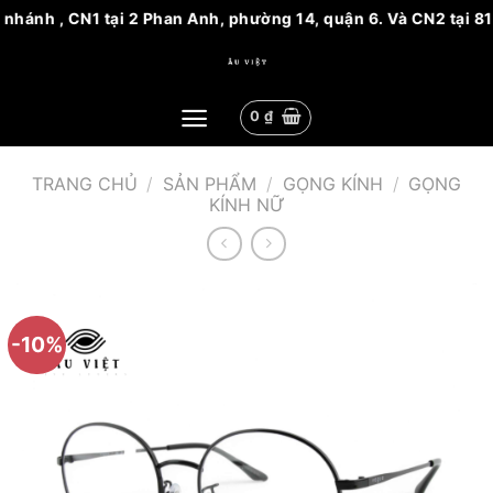
 nhánh , CN1 tại 2 Phan Anh, phường 14, quận 6. Và CN2 tại 8
Bỏ
qua
nội
0
₫
dung
TRANG CHỦ
/
SẢN PHẨM
/
GỌNG KÍNH
/
GỌNG
KÍNH NỮ
-10%