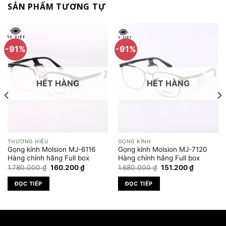
SẢN PHẨM TƯƠNG TỰ
-91%
-91%
HẾT HÀNG
HẾT HÀNG
THƯƠNG HIỆU
GỌNG KÍNH
Gọng kính Molsion MJ-6116
Gọng kính Molsion MJ-7120
Hàng chính hãng Full box
Hàng chính hãng Full box
Giá
Giá
Giá
Giá
1.780.000
₫
160.200
₫
1.680.000
₫
151.200
₫
gốc
hiện
gốc
hiện
là:
tại
là:
tại
ĐỌC TIẾP
ĐỌC TIẾP
1.780.000 ₫.
là:
1.680.000 ₫.
là:
.000 ₫.
160.200 ₫.
151.200 ₫.