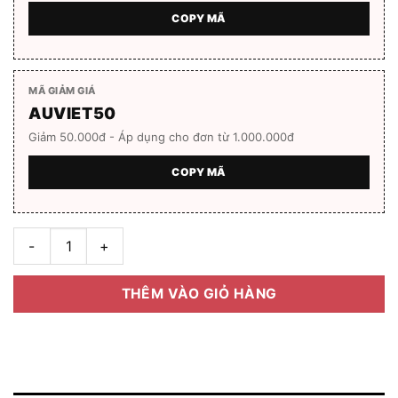
COPY MÃ
MÃ GIẢM GIÁ
AUVIET50
Giảm 50.000đ - Áp dụng cho đơn từ 1.000.000đ
COPY MÃ
GỌNG KÍNH VOGUE 0V04123D KIM LOẠI CAO CẤP số lượng
THÊM VÀO GIỎ HÀNG