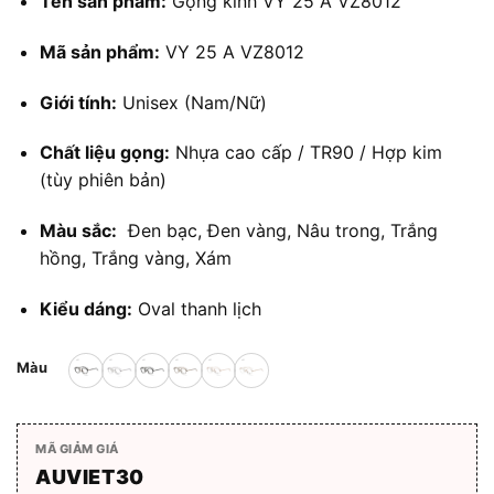
Tên sản phẩm:
Gọng kính VY 25 A VZ8012
là:
tại
1.380.000 ₫.
là:
Mã sản phẩm:
VY 25 A VZ8012
1.104.000 ₫.
Giới tính:
Unisex (Nam/Nữ)
Chất liệu gọng:
Nhựa cao cấp / TR90 / Hợp kim
(tùy phiên bản)
Màu sắc:
Đen bạc, Đen vàng, Nâu trong, Trắng
hồng, Trắng vàng, Xám
Kiểu dáng:
Oval thanh lịch
Màu
MÃ GIẢM GIÁ
AUVIET30