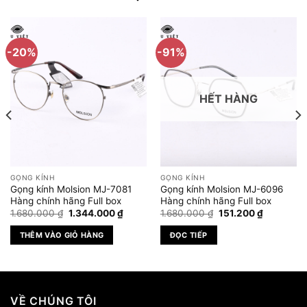
-20%
-91%
HẾT HÀNG
GỌNG KÍNH
GỌNG KÍNH
Gọng kính Molsion MJ-7081
Gọng kính Molsion MJ-6096
Hàng chính hãng Full box
Hàng chính hãng Full box
Giá
Giá
Giá
Giá
1.680.000
₫
1.344.000
₫
1.680.000
₫
151.200
₫
gốc
hiện
gốc
hiện
là:
tại
là:
tại
THÊM VÀO GIỎ HÀNG
ĐỌC TIẾP
1.680.000 ₫.
là:
1.680.000 ₫.
là:
.000 ₫.
1.344.000 ₫.
151.200 ₫.
VỀ CHÚNG TÔI