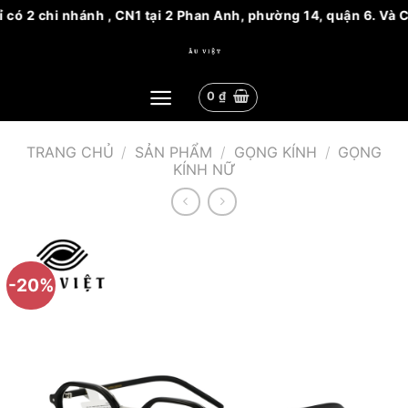
 có 2 chi nhánh , CN1 tại 2 Phan Anh, phường 14, quận 6. Và 
Bỏ
qua
nội
0
₫
dung
TRANG CHỦ
/
SẢN PHẨM
/
GỌNG KÍNH
/
GỌNG
KÍNH NỮ
-20%