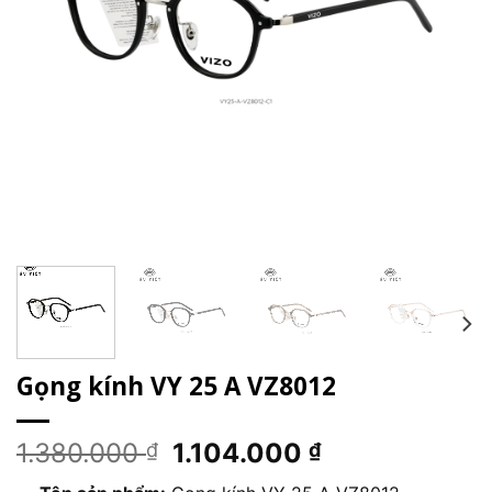
Gọng kính VY 25 A VZ8012
Giá
Giá
1.380.000
1.104.000
₫
₫
gốc
hiện