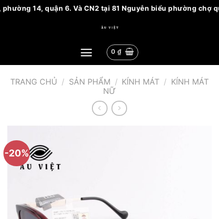
 phường 14, quận 6. Và CN2 tại 81 Nguyễn biểu phường chợ quá
Bỏ
qua
nội
0
₫
dung
TRANG CHỦ
/
SẢN PHẨM
/
KÍNH MÁT
/
KÍNH MÁT
NỮ
-20%