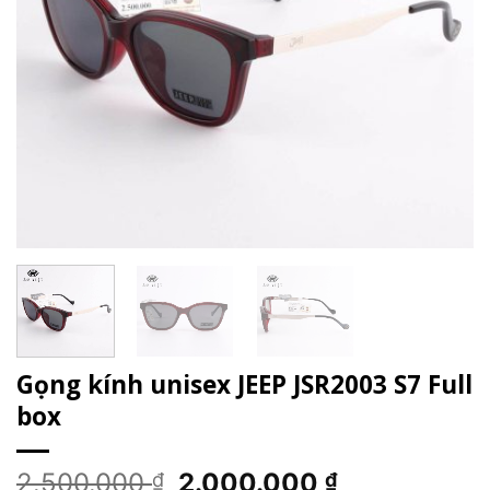
Gọng kính unisex JEEP JSR2003 S7 Full
box
Giá
Giá
2.500.000
2.000.000
₫
₫