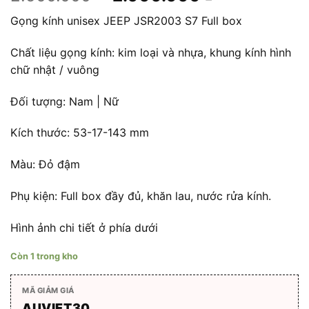
gốc
hiện
Gọng kính unisex JEEP JSR2003 S7 Full box
là:
tại
2.500.000 ₫.
là:
Chất liệu gọng kính: kim loại và nhựa, khung kính hình
2.000.000 
chữ nhật / vuông
Đối tượng: Nam | Nữ
Kích thước: 53-17-143 mm
Màu: Đỏ đậm
Phụ kiện: Full box đầy đủ, khăn lau, nước rửa kính.
Hình ảnh chi tiết ở phía dưới
Còn 1 trong kho
MÃ GIẢM GIÁ
AUVIET30