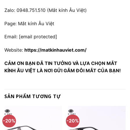
Zalo: 0948.751.510 (Mắt kính Âu Việt)
Page: Mắt kính Âu Việt
Email:
[email protected]
Website:
https://matkinhauviet.com/
CẢM ƠN BẠN ĐÃ TIN TƯỞNG VÀ LỰA CHỌN MẮT
KÍNH ÂU VIỆT LÀ NƠI GỬI GẮM ĐÔI MẮT CỦA BẠN!
SẢN PHẨM TƯƠNG TỰ
-20%
-20%