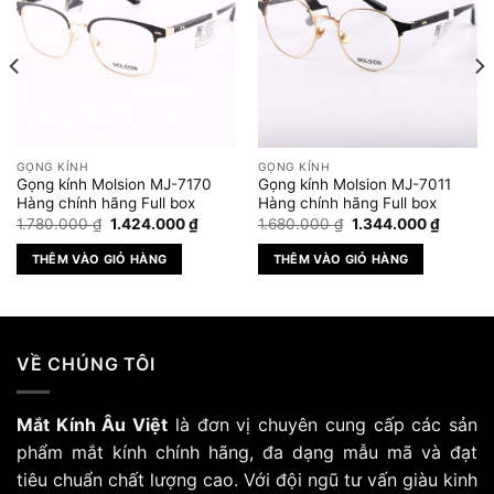
GỌNG KÍNH
GỌNG KÍNH
Gọng kính Molsion MJ-7170
Gọng kính Molsion MJ-7011
Hàng chính hãng Full box
Hàng chính hãng Full box
Giá
Giá
Giá
Giá
1.780.000
₫
1.424.000
₫
1.680.000
₫
1.344.000
₫
gốc
hiện
gốc
hiện
là:
tại
là:
tại
THÊM VÀO GIỎ HÀNG
THÊM VÀO GIỎ HÀNG
1.780.000 ₫.
là:
1.680.000 ₫.
là:
₫.
1.424.000 ₫.
1.344.0
VỀ CHÚNG TÔI
Mắt Kính Âu Việt
là đơn vị chuyên cung cấp các sản
phẩm mắt kính chính hãng, đa dạng mẫu mã và đạt
tiêu chuẩn chất lượng cao. Với đội ngũ tư vấn giàu kinh