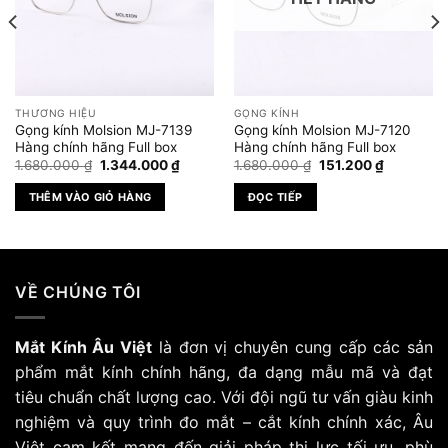
THƯƠNG HIỆU
GỌNG KÍNH
Gọng kính Molsion MJ-7139
Gọng kính Molsion MJ-7120
Hàng chính hãng Full box
Hàng chính hãng Full box
Giá
Giá
Giá
Giá
1.680.000
₫
1.344.000
₫
1.680.000
₫
151.200
₫
gốc
hiện
gốc
hiện
là:
tại
là:
tại
THÊM VÀO GIỎ HÀNG
ĐỌC TIẾP
1.680.000 ₫.
là:
1.680.000 ₫.
là:
.000 ₫.
1.344.000 ₫.
151.200 ₫.
VỀ CHÚNG TÔI
Mắt Kính Âu Việt
là đơn vị chuyên cung cấp các sản
phẩm mắt kính chính hãng, đa dạng mẫu mã và đạt
tiêu chuẩn chất lượng cao. Với đội ngũ tư vấn giàu kinh
nghiệm và quy trình đo mắt – cắt kính chính xác, Âu
Việt cam kết mang đến giải pháp thị lực tối ưu, phù