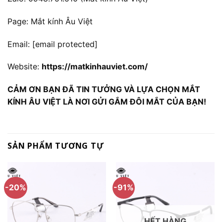
Page: Mắt kính Âu Việt
Email:
[email protected]
Website:
https://matkinhauviet.com/
CẢM ƠN BẠN ĐÃ TIN TƯỞNG VÀ LỰA CHỌN MẮT
KÍNH ÂU VIỆT LÀ NƠI GỬI GẮM ĐÔI MẮT CỦA BẠN!
SẢN PHẨM TƯƠNG TỰ
-20%
-91%
HẾT HÀNG