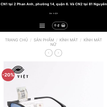
 CN1 tại 2 Phan Anh, phường 14, quận 6. Và CN2 tại 81 Nguyễn 
Bỏ
qua
nội
0
₫
dung
TRANG CHỦ
/
SẢN PHẨM
/
KÍNH MÁT
/
KÍNH MÁT
NỮ
-20%