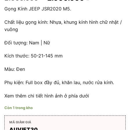
gốc
hiện
Gọng Kính JEEP JSR2020 M5.
là:
tại
2.500.000 ₫.
là:
Chất liệu gọng kính: Nhựa, khung kính hình chữ nhật /
2.000.000 
vuông
Đối tượng: Nam | Nữ
Kích thước: 50-21-145 mm
Màu: Đen
Phụ kiện: Full box đầy đủ, khăn lau, nước rửa kính.
Xem thêm chi tiết hình ảnh ở phía dưới
Còn 1 trong kho
MÃ GIẢM GIÁ
AUVIET30