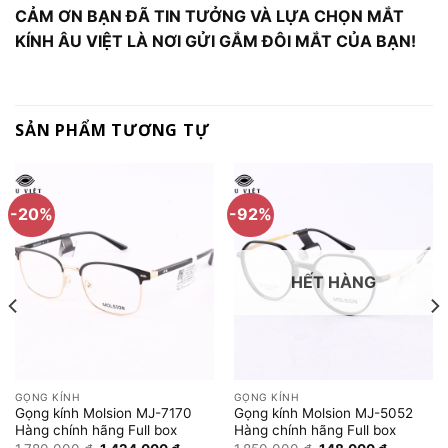
CẢM ƠN BẠN ĐÃ TIN TƯỞNG VÀ LỰA CHỌN MẮT
KÍNH ÂU VIỆT LÀ NƠI GỬI GẮM ĐÔI MẮT CỦA BẠN!
SẢN PHẨM TƯƠNG TỰ
-20%
-92%
HẾT HÀNG
GỌNG KÍNH
GỌNG KÍNH
Gọng kính Molsion MJ-7170
Gọng kính Molsion MJ-5052
Hàng chính hãng Full box
Hàng chính hãng Full box
Giá
Giá
Giá
Giá