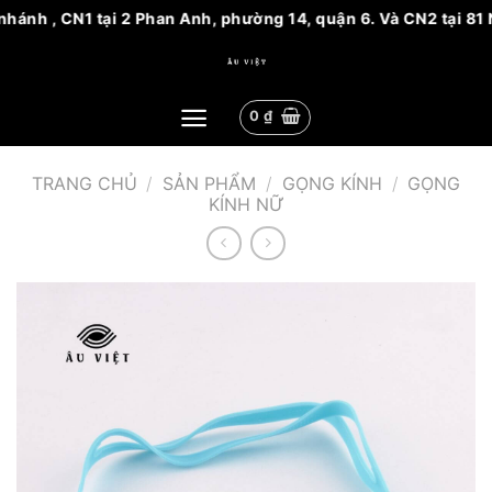
ánh , CN1 tại 2 Phan Anh, phường 14, quận 6. Và CN2 tại 81 Ng
Bỏ
qua
nội
0
₫
dung
TRANG CHỦ
/
SẢN PHẨM
/
GỌNG KÍNH
/
GỌNG
KÍNH NỮ