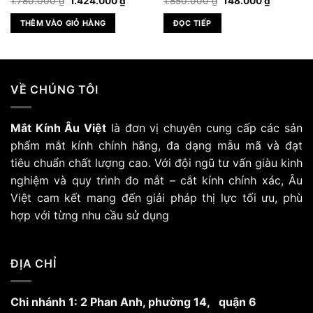
1.780.000
₫
1.424.000
₫
1.850.000
₫
148.000
₫
gốc
hiện
gốc
hiện
là:
tại
là:
tại
THÊM VÀO GIỎ HÀNG
ĐỌC TIẾP
1.780.000 ₫.
là:
1.850.000 ₫.
là:
.000 ₫.
1.424.000 ₫.
148.000 
VỀ CHÚNG TÔI
Mắt Kính Âu Việt
là đơn vị chuyên cung cấp các sản
phẩm mắt kính chính hãng, đa dạng mẫu mã và đạt
tiêu chuẩn chất lượng cao. Với đội ngũ tư vấn giàu kinh
nghiệm và quy trình đo mắt – cắt kính chính xác, Âu
Việt cam kết mang đến giải pháp thị lực tối ưu, phù
hợp với từng nhu cầu sử dụng
ĐỊA CHỈ
Chi nhánh 1: 2 Phan Anh, phường 14, quận 6