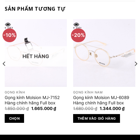
SẢN PHẨM TƯƠNG TỰ
-10%
-20%
HẾT HÀNG
GỌNG KÍNH
GỌNG KÍNH NAM
Gọng kính Molsion MJ-7152
Gọng kính Molsion MJ-6089
Hàng chính hãng Full box
Hàng chính hãng Full box
Giá
Giá
Giá
Giá
1.850.000
₫
1.665.000
₫
1.680.000
₫
1.344.000
₫
gốc
hiện
gốc
hiện
là:
tại
là:
tại
CHỌN
THÊM VÀO GIỎ HÀNG
1.850.000 ₫.
là:
1.680.000 ₫.
là:
.000 ₫.
1.665.000 ₫.
1.344.0
Sản
phẩm
này