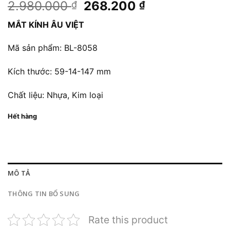
Giá
Giá
2.980.000
268.200
₫
₫
gốc
hiện
MẮT KÍNH ÂU VIỆT
là:
tại
2.980.000 ₫.
là:
Mã sản phẩm: BL-8058
268.200 ₫.
Kích thước: 59-14-147 mm
Chất liệu: Nhựa, Kim loại
Hết hàng
MÔ TẢ
THÔNG TIN BỔ SUNG
Rate this product