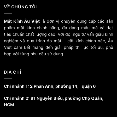
có
VỀ CHÚNG TÔI
nhiều
biến
Mắt Kính Âu Việt
là đơn vị chuyên cung cấp các sản
thể.
Các
phẩm mắt kính chính hãng, đa dạng mẫu mã và đạt
tùy
tiêu chuẩn chất lượng cao. Với đội ngũ tư vấn giàu kinh
chọn
nghiệm và quy trình đo mắt – cắt kính chính xác, Âu
có
Việt cam kết mang đến giải pháp thị lực tối ưu, phù
thể
hợp với từng nhu cầu sử dụng
được
chọn
trên
trang
ĐỊA CHỈ
sản
phẩm
Chi nhánh 1: 2 Phan Anh, phường 14, quận 6
Chi nhánh 2: 81 Nguyễn Biểu, phường Chợ Quán,
HCM