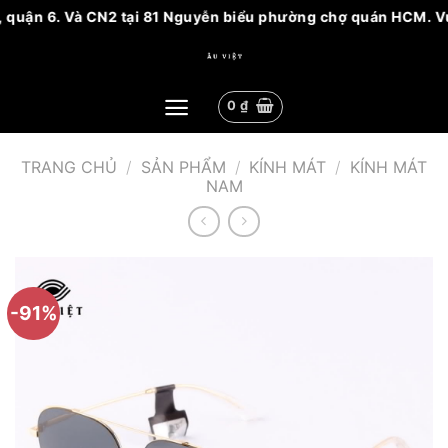
 quận 6. Và CN2 tại 81 Nguyễn biểu phường chợ quán HCM. Vui 
Bỏ
qua
nội
0
₫
dung
TRANG CHỦ
/
SẢN PHẨM
/
KÍNH MÁT
/
KÍNH MÁT
NAM
-91%