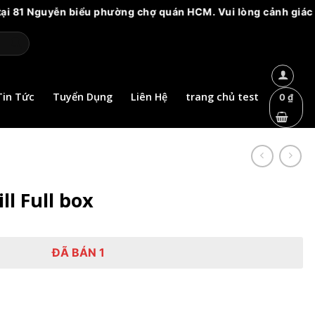
iểu phường chợ quán HCM. Vui lòng cảnh giác với các cơ sở mạ
Tin Tức
Tuyển Dụng
Liên Hệ
trang chủ test
0
₫
l Full box
ĐÃ BÁN 1