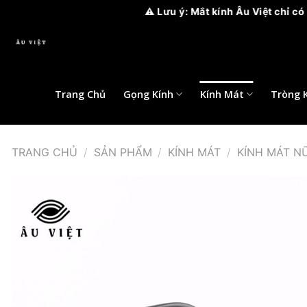
⚠️ Lưu ý: Mắt kính Âu Việt chỉ có 2 chi nhánh , 
Bỏ
qua
nội
dung
Trang Chủ
Gọng Kính
Kính Mát
Tròng 
TRANG CHỦ
/
SẢN PHẨM
/
KÍNH MÁT
/
KÍNH MÁT N