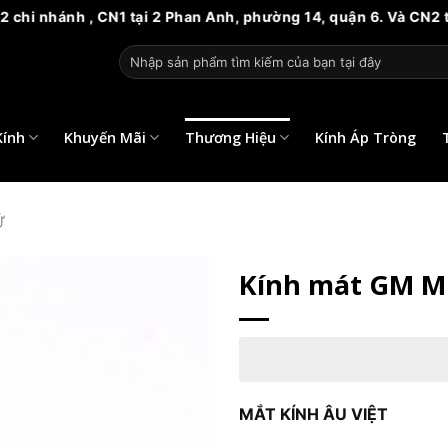
CN1 tại 2 Phan Anh, phường 14, quận 6. Và CN2 tại 81 Nguyễn b
Tìm
kiếm:
Kính
Khuyến Mãi
Thương Hiệu
Kính Áp Tròng
Ữ
Kính mát GM Mil
MẮT KÍNH ÂU VIỆT