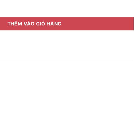
ll box hàng chính hãng số lượng
THÊM VÀO GIỎ HÀNG