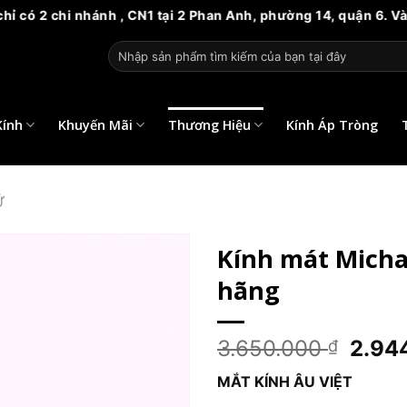
hi nhánh , CN1 tại 2 Phan Anh, phường 14, quận 6. Và CN2 tại
Tìm
kiếm:
Kính
Khuyến Mãi
Thương Hiệu
Kính Áp Tròng
Ữ
Kính mát Michae
hãng
Giá
3.650.000
2.94
₫
gốc
MẮT KÍNH ÂU VIỆT
là: