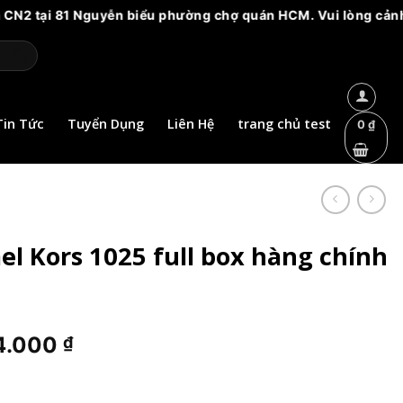
 81 Nguyễn biểu phường chợ quán HCM. Vui lòng cảnh giác với c
Tin Tức
Tuyển Dụng
Liên Hệ
trang chủ test
0
₫
l Kors 1025 full box hàng chính
Giá
4.000
₫
hiện
tại