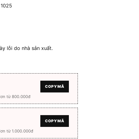
.000 ₫.
là:
 1025
2.944.000 ₫.
y lỗi do nhà sản xuất.
COPY MÃ
đơn từ 800.000đ
COPY MÃ
ơn từ 1.000.000đ