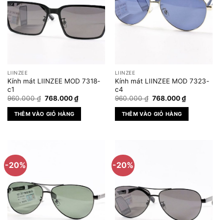
LIINZEE
LIINZEE
Kính mát LIINZEE MOD 7318-
Kính mát LIINZEE MOD 7323-
c1
c4
Giá
Giá
Giá
Giá
960.000
₫
768.000
₫
960.000
₫
768.000
₫
gốc
hiện
gốc
hiện
là:
tại
là:
tại
THÊM VÀO GIỎ HÀNG
THÊM VÀO GIỎ HÀNG
960.000 ₫.
là:
960.000 ₫.
là:
768.000 ₫.
768.000 ₫
-20%
-20%