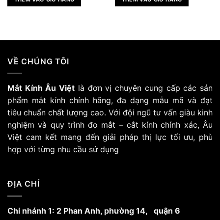
960.000 ₫.
là:
960.000 ₫.
là:
768.000 ₫.
768.000 ₫
VỀ CHÚNG TÔI
Mắt Kính Âu Việt
là đơn vị chuyên cung cấp các sản
phẩm mắt kính chính hãng, đa dạng mẫu mã và đạt
tiêu chuẩn chất lượng cao. Với đội ngũ tư vấn giàu kinh
nghiệm và quy trình đo mắt – cắt kính chính xác, Âu
Việt cam kết mang đến giải pháp thị lực tối ưu, phù
hợp với từng nhu cầu sử dụng
ĐỊA CHỈ
Chi nhánh 1: 2 Phan Anh, phường 14, quận 6