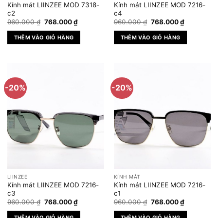
Kính mát LIINZEE MOD 7318-
Kính mát LIINZEE MOD 7216-
c2
c4
Giá
Giá
Giá
Giá
960.000
₫
768.000
₫
960.000
₫
768.000
₫
gốc
hiện
gốc
hiện
là:
tại
là:
tại
THÊM VÀO GIỎ HÀNG
THÊM VÀO GIỎ HÀNG
960.000 ₫.
là:
960.000 ₫.
là:
768.000 ₫.
768.000 ₫
-20%
-20%
LIINZEE
KÍNH MÁT
Kính mát LIINZEE MOD 7216-
Kính mát LIINZEE MOD 7216-
c3
c1
Giá
Giá
Giá
Giá
960.000
₫
768.000
₫
960.000
₫
768.000
₫
gốc
hiện
gốc
hiện
là:
tại
là:
tại
THÊM VÀO GIỎ HÀNG
THÊM VÀO GIỎ HÀNG