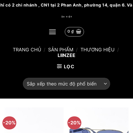
chỉ có 2 chi nhánh , CN1 tại 2 Phan Anh, phường 14, quận 6. V
Bỏ
qua
nội
0
₫
dung
TRANG CHỦ
/
SẢN PHẨM
/
THƯƠNG HIỆU
/
LIINZEE
LỌC
-20%
-20%