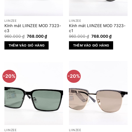
LIINZEE
LIINZEE
Kính mát LIINZEE MOD 7323-
Kính mát LIINZEE MOD 7323-
c3
c1
Giá
Giá
Giá
Giá
960.000
₫
768.000
₫
960.000
₫
768.000
₫
gốc
hiện
gốc
hiện
là:
tại
là:
tại
THÊM VÀO GIỎ HÀNG
THÊM VÀO GIỎ HÀNG
960.000 ₫.
là:
960.000 ₫.
là:
768.000 ₫.
768.000 ₫
-20%
-20%
LIINZEE
LIINZEE