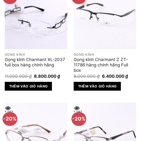
GỌNG KÍNH
GỌNG KÍNH
Gọng kính Charmant XL-2037
Gọng kính Charmant Z ZT-
full box hàng chính hãng
11786 hàng chính hãng Full
box
Giá
Giá
Giá
Giá
11.000.000
₫
8.800.000
₫
8.000.000
₫
6.400.000
₫
gốc
hiện
gốc
hiện
là:
tại
là:
tại
THÊM VÀO GIỎ HÀNG
THÊM VÀO GIỎ HÀNG
11.000.000 ₫.
là:
8.000.000 ₫.
là:
8.800.000 ₫.
6.400
-20%
-20%