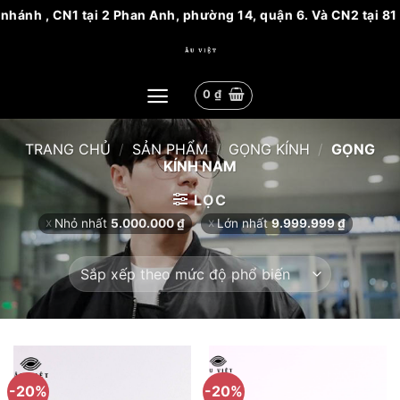
CN1 tại 2 Phan Anh, phường 14, quận 6. Và CN2 tại 81 Nguyễn 
Bỏ
qua
nội
0
₫
dung
TRANG CHỦ
/
SẢN PHẨM
/
GỌNG KÍNH
/
GỌNG
KÍNH NAM
LỌC
Nhỏ nhất
5.000.000
₫
Lớn nhất
9.999.999
₫
-20%
-20%