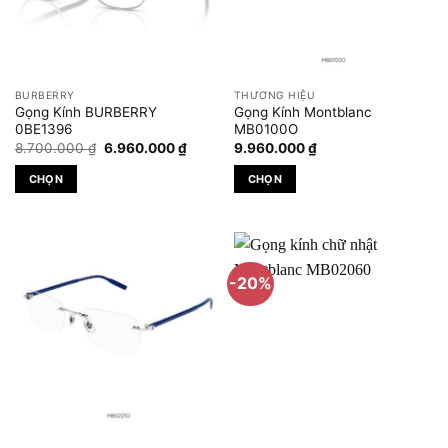
chọn
có
thể
được
BURBERRY
THƯƠNG HIỆU
chọn
Gọng Kính BURBERRY
Gọng Kính Montblanc
trên
0BE1396
MB0100O
Giá
Giá
trang
8.700.000
₫
6.960.000
₫
9.960.000
₫
gốc
hiện
sản
là:
tại
CHỌN
CHỌN
8.700.000 ₫.
là:
phẩm
6.960.000 ₫.
Sản
Sản
phẩm
phẩm
này
này
có
có
-20%
nhiều
nhiều
biến
biến
thể.
thể.
Các
Các
tùy
tùy
chọn
chọn
có
có
thể
thể