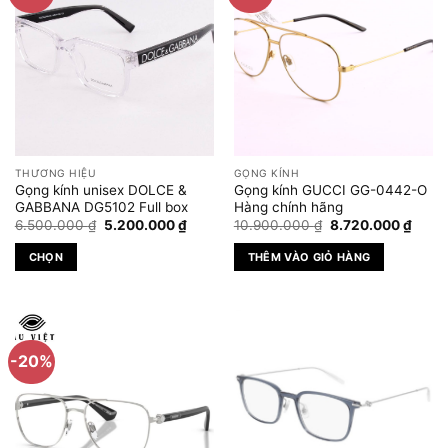
THƯƠNG HIỆU
GỌNG KÍNH
Gọng kính unisex DOLCE &
Gọng kính GUCCI GG-0442-O
GABBANA DG5102 Full box
Hàng chính hãng
Giá
Giá
Giá
Giá
6.500.000
₫
5.200.000
₫
10.900.000
₫
8.720.000
₫
gốc
hiện
gốc
hiện
là:
tại
là:
tại
CHỌN
THÊM VÀO GIỎ HÀNG
6.500.000 ₫.
là:
10.900.000 ₫.
là:
5.200.000 ₫.
8.720
Sản
phẩm
này
có
-20%
nhiều
biến
thể.
Các
tùy