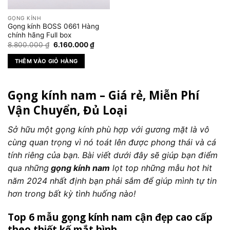
GỌNG KÍNH
Gọng kính BOSS 0661 Hàng
chính hãng Full box
Giá
Giá
8.800.000
₫
6.160.000
₫
gốc
hiện
là:
tại
THÊM VÀO GIỎ HÀNG
8.800.000 ₫.
là:
6.160.000 ₫.
Gọng kính nam – Giá rẻ, Miễn Phí
Vận Chuyển, Đủ Loại
Sở hữu một gọng kính phù hợp với gương mặt là vô
cùng quan trọng vì nó toát lên được phong thái và cá
tính riêng của bạn. Bài viết dưới đây sẽ giúp bạn điểm
qua những
gọng kính nam
lọt top những mẫu hot hit
năm 2024 nhất định bạn phải sắm để giúp mình tự tin
hơn trong bất kỳ tình huống nào!
Top 6 mẫu gọng kính nam cận đẹp cao cấp
theo thiết kế mắt hình