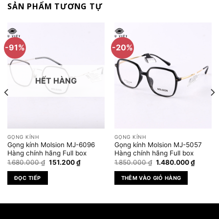
SẢN PHẨM TƯƠNG TỰ
-91%
-20%
HẾT HÀNG
GỌNG KÍNH
GỌNG KÍNH
Gọng kính Molsion MJ-6096
Gọng kính Molsion MJ-5057
Hàng chính hãng Full box
Hàng chính hãng Full box
Giá
Giá
Giá
Giá
1.680.000
₫
151.200
₫
1.850.000
₫
1.480.000
₫
gốc
hiện
gốc
hiện
là:
tại
là:
tại
ĐỌC TIẾP
THÊM VÀO GIỎ HÀNG
1.680.000 ₫.
là:
1.850.000 ₫.
là:
.000 ₫.
151.200 ₫.
1.480.0