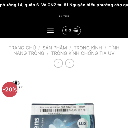
 phường 14, quận 6. Và CN2 tại 81 Nguyễn biểu phường chợ quán
Bỏ
qua
nội
0
₫
dung
TRANG CHỦ
/
SẢN PHẨM
/
TRÒNG KÍNH
/
TÍNH
NĂNG TRÒNG
/
TRÒNG KÍNH CHỐNG TIA UV
-20%