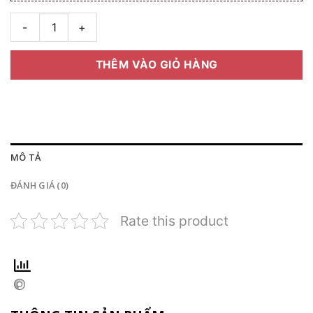
Tròng kính chống ánh sánh xanh thông minh Rocky Lens 1.61 s
THÊM VÀO GIỎ HÀNG
MÔ TẢ
ĐÁNH GIÁ (0)
Rate this product