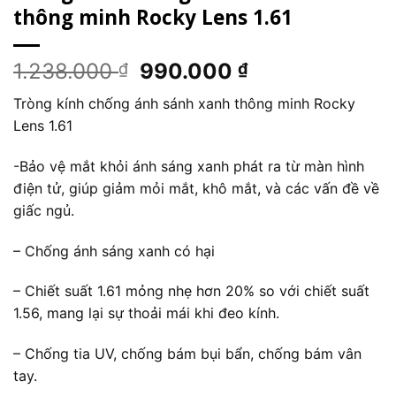
thông minh Rocky Lens 1.61
Giá
Giá
1.238.000
990.000
₫
₫
gốc
hiện
Tròng kính chống ánh sánh xanh thông minh Rocky
là:
tại
Lens 1.61
1.238.000 ₫.
là:
990.000 ₫.
-Bảo vệ mắt khỏi ánh sáng xanh phát ra từ màn hình
điện tử, giúp giảm mỏi mắt, khô mắt, và các vấn đề về
giấc ngủ.
– Chống ánh sáng xanh có hại
– Chiết suất 1.61 mỏng nhẹ hơn 20% so với chiết suất
1.56, mang lại sự thoải mái khi đeo kính.
– Chống tia UV, chống bám bụi bẩn, chống bám vân
tay.