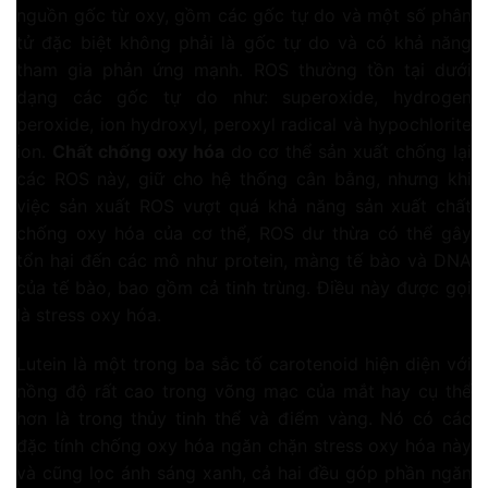
nguồn gốc từ oxy, gồm các gốc tự do và một số phân
tử đặc biệt không phải là gốc tự do và có khả năng
tham gia phản ứng mạnh. ROS thường tồn tại dưới
dạng các gốc tự do như: superoxide, hydrogen
peroxide, ion hydroxyl, peroxyl radical và hypochlorite
ion.
Chất chống oxy hóa
do cơ thể sản xuất chống lại
các ROS này, giữ cho hệ thống cân bằng, nhưng khi
việc sản xuất ROS vượt quá khả năng sản xuất chất
chống oxy hóa của cơ thể, ROS dư thừa có thể gây
tổn hại đến các mô như protein, màng tế bào và DNA
của tế bào, bao gồm cả tinh trùng. Điều này được gọi
là stress oxy hóa.
Lutein là một trong ba sắc tố carotenoid hiện diện với
nồng độ rất cao trong võng mạc của mắt hay cụ thể
hơn là trong thủy tinh thể và điểm vàng. Nó có các
đặc tính chống oxy hóa ngăn chặn stress oxy hóa này
và cũng lọc ánh sáng xanh, cả hai đều góp phần ngăn