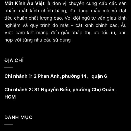
Mắt Kính Âu Việt
là đơn vị chuyên cung cấp các sản
thể.
thể.
Các
Các
phẩm mắt kính chính hãng, đa dạng mẫu mã và đạt
tùy
tùy
tiêu chuẩn chất lượng cao. Với đội ngũ tư vấn giàu kinh
chọn
chọn
nghiệm và quy trình đo mắt – cắt kính chính xác, Âu
có
có
Việt cam kết mang đến giải pháp thị lực tối ưu, phù
thể
thể
hợp với từng nhu cầu sử dụng
được
được
chọn
chọn
trên
trên
trang
trang
ĐỊA CHỈ
sản
sản
phẩm
phẩm
Chi nhánh 1: 2 Phan Anh, phường 14, quận 6
Chi nhánh 2: 81 Nguyễn Biểu, phường Chợ Quán,
HCM
DANH MỤC