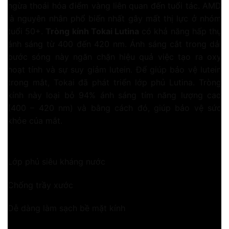
ngừa thoái hóa điểm vàng liên quan đến tuổi tác. AMD
là nguyên nhân phổ biến nhất gây mất thị lực ở nhóm
tuổi 50+.
Tròng kính Tokai Lutina
có khả năng hấp thụ
ánh sáng từ 400 đến 420 nm. Ánh sáng cắt trong dải
bước sóng này ngăn chặn hiệu quả việc tạo ra oxy
hoạt tính và sự suy giảm lutein. Để giúp bảo vệ lutein
trong mắt, Tokai đã phát triển lớp phủ Lutina. Tròng
kính này loại bỏ 94% ánh sáng tím năng lượng cao
(400 – 420 nm) và bằng cách đó, giúp bảo vệ sức
khỏe của mắt.
LỚP PHỦ PGC
Lớp phủ siêu kháng nước
Chống trầy xước
Dễ dàng làm sạch bề mặt kính