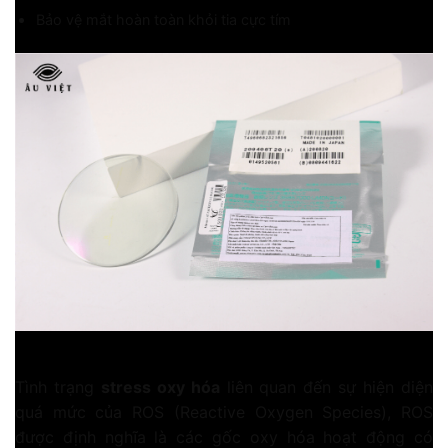
Bảo vệ mắt hoàn toàn khỏi tia cực tím
LỚP PHỦ LUTINA
Tình trạng
stress oxy hóa
liên quan đến sự hiện diện
quá mức của ROS (Reactive Oxygen Species), ROS
được định nghĩa là các gốc oxy hóa hoạt động có