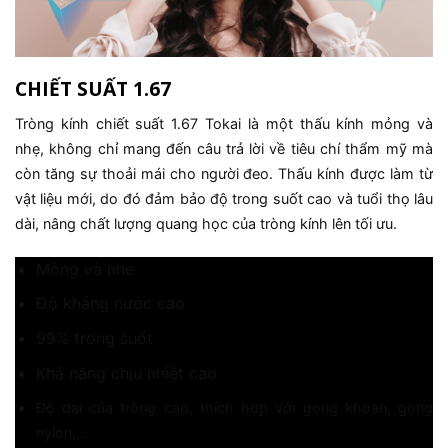
C
HIẾT SUẤT 1.67
Tròng kính chiết suất 1.67
Tokai
là một thấu kính mỏng và
nhẹ, không chỉ mang đến câu trả lời về tiêu chí thẩm mỹ mà
còn tăng sự thoải mái cho người đeo. Thấu kính được làm từ
vật liệu mới, do đó đảm bảo độ trong suốt cao và tuổi thọ lâu
dài, nâng chất lượng
quang học của tròng kính lên tối ưu
.
Mỏng và nhẹ
Độ kháng nước cao
99% trong suốt
Khả năng chịu nhiệt cao
Độ dai của tròng cao, thích hợp với gọng khoan, gọng
nylon,…