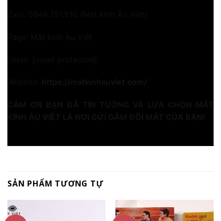
Zalo: 0948.751.510 (Mắt kính Âu Việt)
Page: Mắt kính Âu Việt
Email:
[email protected]
Website:
https://matkinhauviet.com/
CẢM ƠN BẠN ĐÃ TIN TƯỞNG VÀ LỰA CHỌN MẮT
KÍNH ÂU VIỆT LÀ NƠI GỬI GẮM ĐÔI MẮT CỦA BẠN!
SẢN PHẨM TƯƠNG TỰ