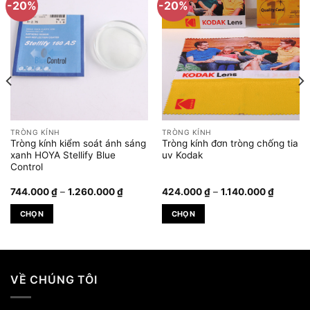
-20%
-20%
TRÒNG KÍNH
TRÒNG KÍNH
Tròng kính kiểm soát ánh sáng
Tròng kính đơn tròng chống tia
xanh HOYA Stellify Blue
uv Kodak
Control
Khoảng
Khoảng
744.000
₫
–
1.260.000
₫
424.000
₫
–
1.140.000
₫
giá:
giá:
từ
từ
CHỌN
CHỌN
744.000 ₫
424.00
₫.
đến
đến
Sản
Sản
1.260.000 ₫
1.140.0
phẩm
phẩm
này
này
có
có
VỀ CHÚNG TÔI
nhiều
nhiều
biến
biến