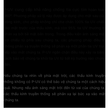
LỚP PHỦ P-UV
P-UV cung cấp khả năng chống tia cực tím
hoàn toàn
360°. Phương pháp xử lý này được áp dụng cho mặt sau của
tròng kính, cho phép không chỉ che chắn 100% tia UV chiếu
vào mặt trước của thấu kính, mà còn 95% tia UV thường bị
phản xạ bởi bề mặt bên trong. Trong điều kiện ánh sáng mặt
trời chiếu từ phía sau chúng ta, các phương pháp điều trị
chống phản xạ truyền thống sẽ phản xạ một phần tia UV trực
tiếp vào mắt chúng ta. P-UV ngăn chặn điều này xảy ra bằng
cách bảo vệ chúng ta khỏi tia UV từ bất kỳ hướng nào chúng
đến.
Nếu chúng ta nhìn về phía mặt trời, các thấu kính truyền
thống không có P-UV có thể bảo vệ chúng ta một cách hiệu
quả. Nhưng nếu ánh sáng mặt trời đến từ vai của chúng ta,
các thấu kính truyền thống sẽ phản xạ lại bức xạ vào mắt
chúng ta.