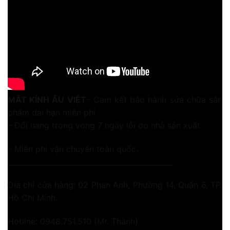
MẮT KÍNH ÂU VIỆT
– Cam kết bảo hành sửa chữa sản
phẩm dài hạn miễn phí.
– Đổi hàng trong vòng 7 ngày lỗi do nhà sản xuất.
– Miễn phí vận chuyển toàn quốc.
______________________________________________
Địa chỉ cửa hàng: 02 Phan Anh, Phường 14, Quận 6, TP.
Hồ Chí Minh.
Hotline: 0948.751.510 (Mr. Thành)