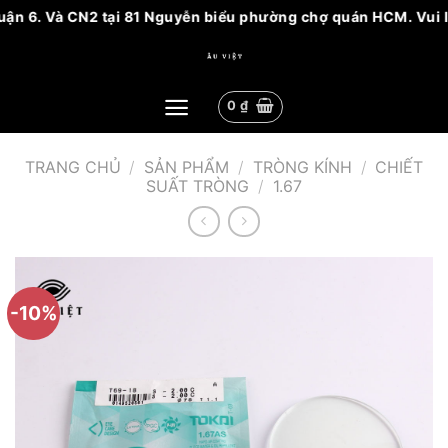
n 6. Và CN2 tại 81 Nguyễn biểu phường chợ quán HCM. Vui lòng
Bỏ
qua
nội
0
₫
dung
TRANG CHỦ
/
SẢN PHẨM
/
TRÒNG KÍNH
/
CHIẾT
SUẤT TRÒNG
/
1.67
-10%