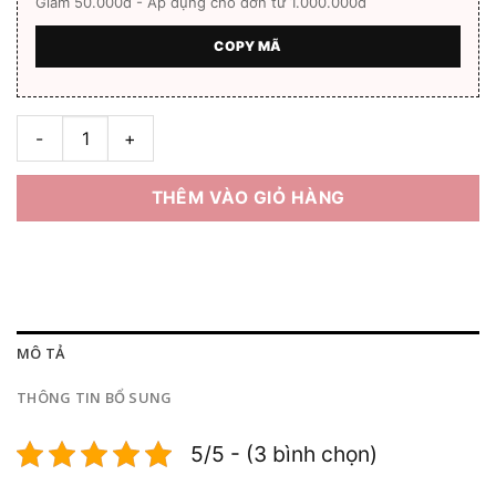
Giảm 50.000đ - Áp dụng cho đơn từ 1.000.000đ
COPY MÃ
Tròng kính Tokai Lutina chiết suất 1.67 cắt ánh sáng xanh (Nhậ
THÊM VÀO GIỎ HÀNG
MÔ TẢ
THÔNG TIN BỔ SUNG
5/5 - (3 bình chọn)