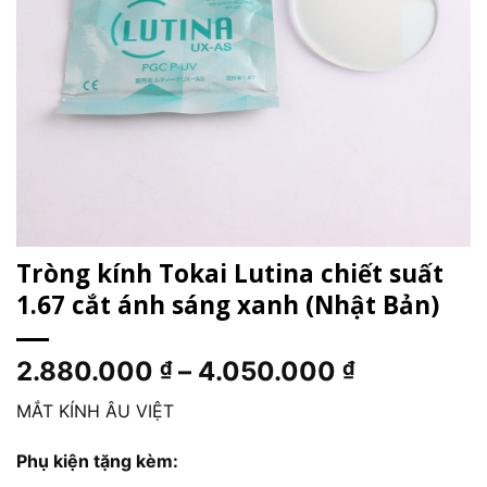
Tròng kính Tokai Lutina chiết suất
1.67 cắt ánh sáng xanh (Nhật Bản)
Khoảng
2.880.000
–
4.050.000
₫
₫
giá:
MẮT KÍNH ÂU VIỆT
từ
2.880.000
Phụ kiện tặng kèm:
đến