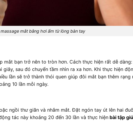
là massage mắt bằng hơi ấm từ lòng bàn tay
 mắt bạn trở nên to tròn hơn. Cách thực hiện rất dễ dàng: 
giây, sau đó chuyển tầm nhìn ra xa hơn. Khi thực hiện độn
iều lần sẽ trở thành thói quen giúp đôi mắt bạn thêm rạng 
hoảng 10 lần mỗi ngày.
ặc ngồi thư giãn và nhắm mắt. Đặt ngón tay út lên hai đuô
 động tác này khoảng 20 đến 30 lần và thực hiện
bài tập gi