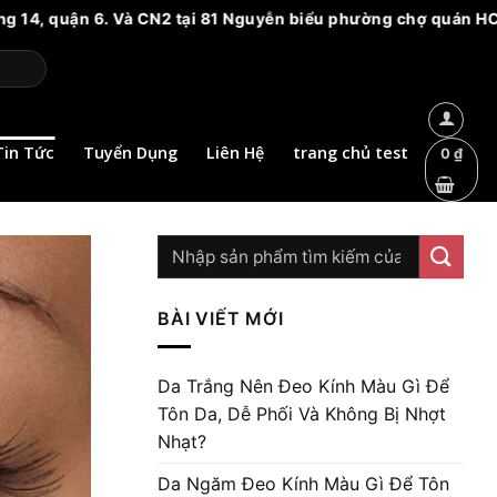
. Và CN2 tại 81 Nguyễn biểu phường chợ quán HCM. Vui lòng cả
Tin Tức
Tuyển Dụng
Liên Hệ
trang chủ test
0
₫
BÀI VIẾT MỚI
Da Trắng Nên Đeo Kính Màu Gì Để
Tôn Da, Dễ Phối Và Không Bị Nhợt
Nhạt?
Da Ngăm Đeo Kính Màu Gì Để Tôn