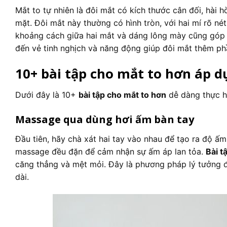
Mắt to tự nhiên là đôi mắt có kích thước cân đối, hài 
mặt. Đôi mắt này thường có hình tròn, với hai mí rõ n
khoảng cách giữa hai mắt và dáng lông mày cũng góp p
đến vẻ tinh nghịch và năng động giúp đôi mắt thêm ph
10+ bài tập cho mắt to hơn áp d
Dưới đây là 10+
bài tập cho mắt to hơn
dễ dàng thực hi
Massage qua dùng hơi ấm bàn tay
Đầu tiên, hãy chà xát hai tay vào nhau để tạo ra độ ấm
massage đều đặn để cảm nhận sự ấm áp lan tỏa.
Bài t
căng thẳng và mệt mỏi. Đây là phương pháp lý tưởng để 
dài.