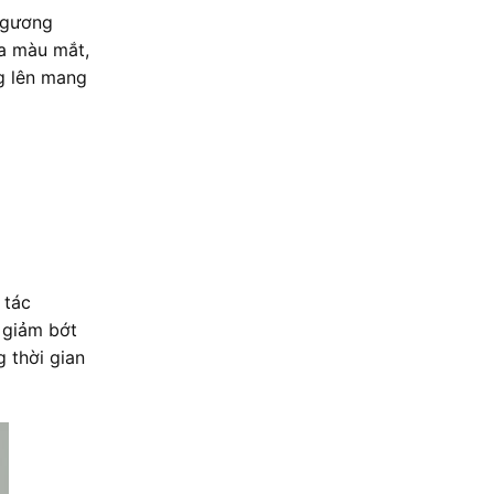
o gương
ữa màu mắt,
g lên mang
 tác
 giảm bớt
 thời gian