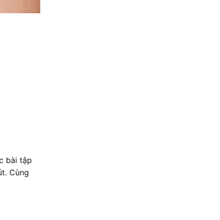
c bài tập
út. Cùng