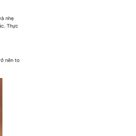
và nhẹ
tác. Thực
rở nên to