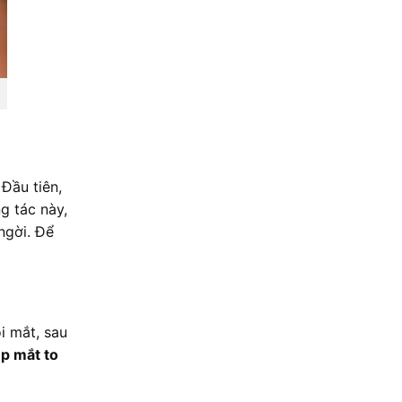
Đầu tiên,
g tác này,
ngời. Để
i mắt, sau
úp mắt to