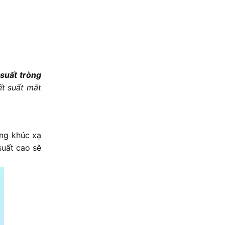
 suất tròng
ết suất mắt
ăng khúc xạ
suất cao sẽ