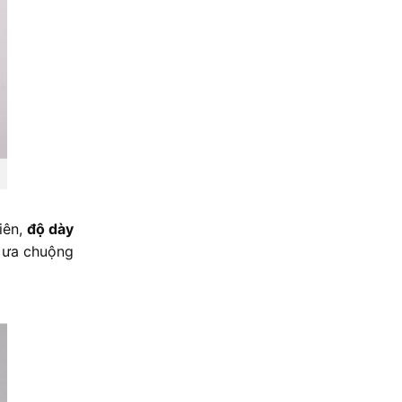
iên,
độ dày
t ưa chuộng