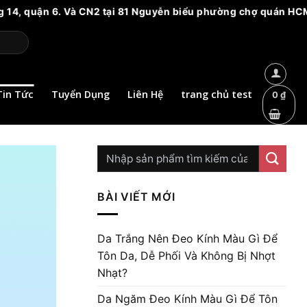
ận 6. Và CN2 tại 81 Nguyễn biểu phường chợ quán HCM. Vui lòng
Tin Tức
Tuyển Dụng
Liên Hệ
trang chủ test
0
₫
BÀI VIẾT MỚI
Da Trắng Nên Đeo Kính Màu Gì Để
Tôn Da, Dễ Phối Và Không Bị Nhợt
Nhạt?
Da Ngăm Đeo Kính Màu Gì Để Tôn