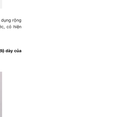
ử dụng rộng
ớc, có hiện
độ dày của