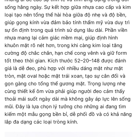
sống hằng ngày. Sự kết hợp giữa nhựa cao cấp và kim
loại tạo nên tổng thể hài hòa giữa độ nhẹ và độ bền,
giúp gọng kính vừa đảm bảo tính thẩm mỹ vừa duy trì
sự ổn định trong quá trình sử dụng lâu dài. Phần viền
nhựa mang lại cảm giác mềm mại, giúp định hình
khuôn mặt rõ nét hơn, trong khi càng kim loại tăng
cường độ chắc chắn, hạn chế cong vênh và giữ form
tốt theo thời gian. Kích thước 52–20–148 được đánh
giá là dễ đeo, phù hợp với nhiều dáng mặt như mặt
tròn, mặt oval hoặc mặt trái xoan, tạo sự cân đối và
gọn gàng cho tổng thể gương mặt. Trọng lượng nhẹ
cùng thiết kế ôm vừa phải giúp người đeo cảm thấy
thoải mái suốt ngày dài mà không gây áp lực lên sống
mũi. Đây là lựa chọn lý tưởng cho những ai đang tìm
kiếm một mẫu gọng bền bỉ, dễ phối đồ và có khả năng
lắp đa dạng các loại tròng kính.