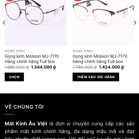
GỌNG KÍNH
GỌNG KÍNH
Gọng kính Molsion MJ-7115
Gọng kính Molsion MJ-7170
Hàng chính hãng Full box
Hàng chính hãng Full box
Giá
Giá
Giá
Giá
1.680.000
₫
1.344.000
₫
1.780.000
₫
1.424.000
₫
gốc
hiện
gốc
hiện
là:
tại
là:
tại
CHỌN
THÊM VÀO GIỎ HÀNG
1.680.000 ₫.
là:
1.780.000 ₫.
là:
 ₫.
1.344.000 ₫.
1.424.0
Sản
phẩm
này
có
VỀ CHÚNG TÔI
nhiều
biến
Mắt Kính Âu Việt
là đơn vị chuyên cung cấp các sản
thể.
Các
phẩm mắt kính chính hãng, đa dạng mẫu mã và đạt
tùy