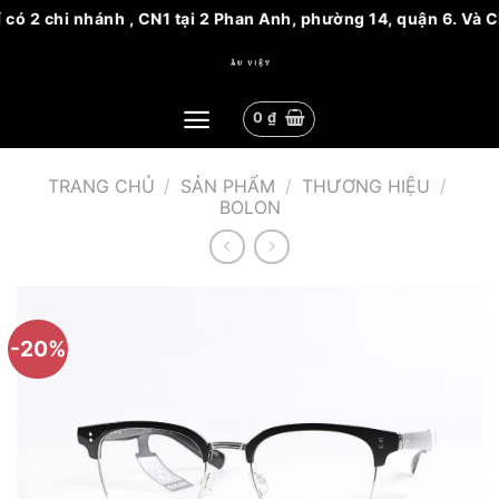
có 2 chi nhánh , CN1 tại 2 Phan Anh, phường 14, quận 6. Và C
Bỏ
qua
nội
0
₫
dung
TRANG CHỦ
/
SẢN PHẨM
/
THƯƠNG HIỆU
/
BOLON
-20%