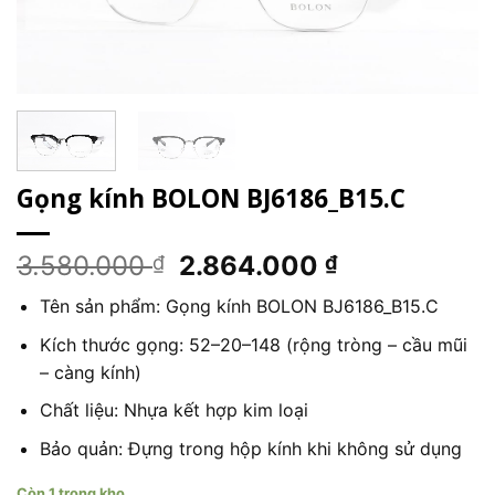
Gọng kính BOLON BJ6186_B15.C
Giá
Giá
3.580.000
2.864.000
₫
₫
gốc
hiện
Tên sản phẩm: Gọng kính BOLON BJ6186_B15.C
là:
tại
3.580.000 ₫.
là:
Kích thước gọng: 52–20–148 (rộng tròng – cầu mũi
2.864.000 ₫
– càng kính)
Chất liệu: Nhựa kết hợp kim loại
Bảo quản: Đựng trong hộp kính khi không sử dụng
Còn 1 trong kho