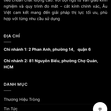
tiêu chuẩn chất lượng cao. Với đội ngũ tư vấn giàu kinh
chọn
nghiệm và quy trình đo mắt – cắt kính chính xác, Âu
có
Việt cam kết mang đến giải pháp thị lực tối ưu, phù
thể
hợp với từng nhu cầu sử dụng
được
chọn
trên
trang
ĐỊA CHỈ
sản
phẩm
Chi nhánh 1: 2 Phan Anh, phường 14, quận 6
Chi nhánh 2: 81 Nguyễn Biểu, phường Chợ Quán,
HCM
DANH MỤC
Thương Hiệu Tròng
Tin Tức
💬