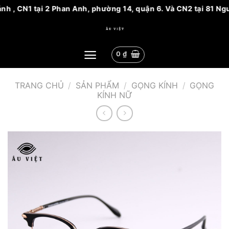
h , CN1 tại 2 Phan Anh, phường 14, quận 6. Và CN2 tại 81 Ngu
Bỏ
qua
nội
0
₫
dung
TRANG CHỦ
/
SẢN PHẨM
/
GỌNG KÍNH
/
GỌNG
KÍNH NỮ