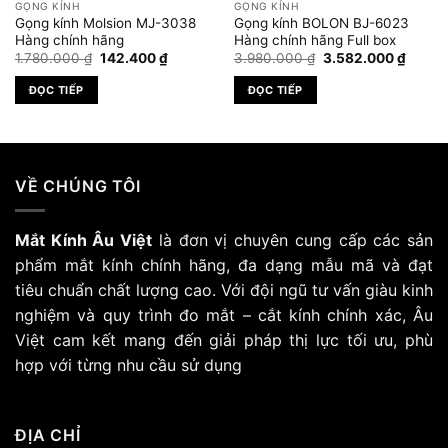
GỌNG KÍNH
GỌNG KÍNH
Gọng kính Molsion MJ-3038
Gọng kính BOLON BJ-6023
Hàng chính hãng
Hàng chính hãng Full box
Giá
Giá
Giá
Giá
1.780.000
₫
142.400
₫
3.980.000
₫
3.582.000
₫
gốc
hiện
gốc
hiện
là:
tại
là:
tại
ĐỌC TIẾP
ĐỌC TIẾP
1.780.000 ₫.
là:
3.980.000 ₫.
là:
.000 ₫.
142.400 ₫.
3.582.
VỀ CHÚNG TÔI
Mắt Kính Âu Việt
là đơn vị chuyên cung cấp các sản
phẩm mắt kính chính hãng, đa dạng mẫu mã và đạt
tiêu chuẩn chất lượng cao. Với đội ngũ tư vấn giàu kinh
nghiệm và quy trình đo mắt – cắt kính chính xác, Âu
Việt cam kết mang đến giải pháp thị lực tối ưu, phù
hợp với từng nhu cầu sử dụng
ĐỊA CHỈ