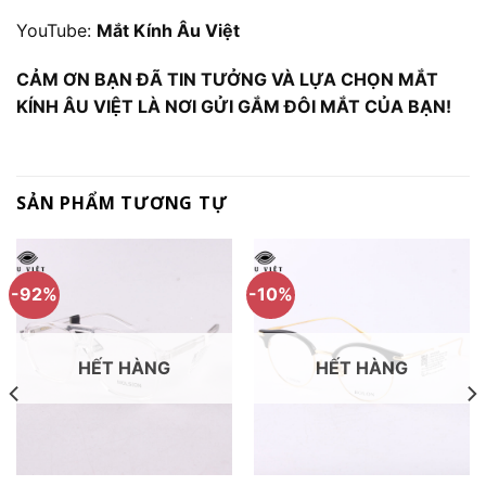
YouTube:
Mắt Kính Âu Việt
CẢM ƠN BẠN ĐÃ TIN TƯỞNG VÀ LỰA CHỌN MẮT
KÍNH ÂU VIỆT LÀ NƠI GỬI GẮM ĐÔI MẮT CỦA BẠN!
SẢN PHẨM TƯƠNG TỰ
-92%
-10%
HẾT HÀNG
HẾT HÀNG