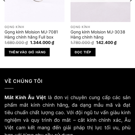
GỌNG KÍNH
GỌNG KÍNH
Gọng kính Molsion MJ-7081
Gọng kính Molsion MJ-3038
Hàng chính hãng Full box
Hàng chính hãng
Giá
Giá
Giá
Giá
1.680.000
₫
1.344.000
₫
1.780.000
₫
142.400
₫
gốc
hiện
gốc
hiện
là:
tại
là:
tại
THÊM VÀO GIỎ HÀNG
ĐỌC TIẾP
1.680.000 ₫.
là:
1.780.000 ₫.
là:
₫.
1.344.000 ₫.
142.400 
VỀ CHÚNG TÔI
Mắt Kính Âu Việt
là đơn vị chuyên cung cấp các sản
phẩm mắt kính chính hãng, đa dạng mẫu mã và đạt
tiêu chuẩn chất lượng cao. Với đội ngũ tư vấn giàu kinh
nghiệm và quy trình đo mắt – cắt kính chính xác, Âu
Việt cam kết mang đến giải pháp thị lực tối ưu, phù