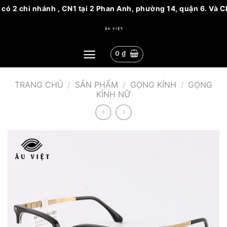
 2 chi nhánh , CN1 tại 2 Phan Anh, phường 14, quận 6. Và CN2 
Bỏ
qua
nội
0
₫
dung
TRANG CHỦ
/
SẢN PHẨM
/
GỌNG KÍNH
/
GỌNG
KÍNH NỮ