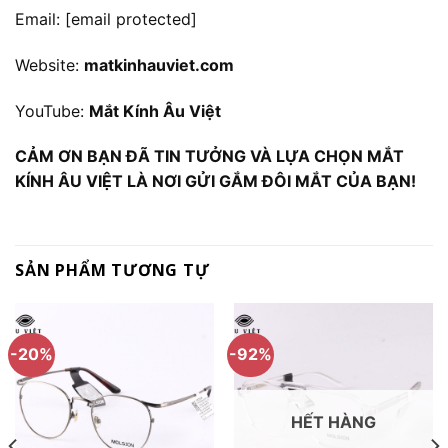
Email:
[email protected]
Website:
matkinhauviet.com
YouTube:
Mắt Kính Âu Việt
CẢM ƠN BẠN ĐÃ TIN TƯỞNG VÀ LỰA CHỌN MẮT
KÍNH ÂU VIỆT LÀ NƠI GỬI GẮM ĐÔI MẮT CỦA BẠN!
SẢN PHẨM TƯƠNG TỰ
-20%
-92%
HẾT HÀNG