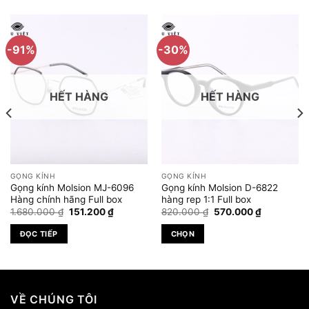
-91%
-30%
HẾT HÀNG
HẾT HÀNG
GỌNG KÍNH
GỌNG KÍNH
Gọng kính Molsion MJ-6096
Gọng kính Molsion D-6822
Hàng chính hãng Full box
hàng rep 1:1 Full box
Giá
Giá
Giá
Giá
1.680.000
₫
151.200
₫
820.000
₫
570.000
₫
gốc
hiện
gốc
hiện
là:
tại
là:
tại
ĐỌC TIẾP
CHỌN
1.680.000 ₫.
là:
820.000 ₫.
là:
000 ₫.
151.200 ₫.
570.000 ₫
Sản
phẩm
này
có
VỀ CHÚNG TÔI
nhiều