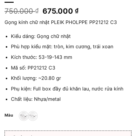
Giá
Giá
750.000
675.000
₫
₫
gốc
hiện
Gọng kính chữ nhật PLEIK PHOLPPE PP21212 C3
là:
tại
750.000 ₫.
là:
Kiểu dáng: Gọng chữ nhật
675.000 ₫.
Phù hợp kiểu mặt: tròn, kim cương, trái xoan
Kích thước:
53-19-143
mm
Mã số: PP21212 C3
Khối lượng: ~20.80 gr
Phụ kiện: Full box đầy đủ khăn lau, nước rửa kính
Chất liệu: Nhựa/metal
Màu