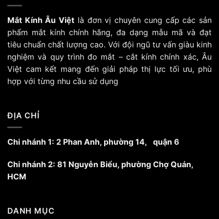
biến
Mắt Kính Âu Việt
là đơn vị chuyên cung cấp các sản
thể.
Các
phẩm mắt kính chính hãng, đa dạng mẫu mã và đạt
tùy
tiêu chuẩn chất lượng cao. Với đội ngũ tư vấn giàu kinh
chọn
nghiệm và quy trình đo mắt – cắt kính chính xác, Âu
có
Việt cam kết mang đến giải pháp thị lực tối ưu, phù
thể
hợp với từng nhu cầu sử dụng
được
chọn
trên
trang
ĐỊA CHỈ
sản
phẩm
Chi nhánh 1: 2 Phan Anh, phường 14, quận 6
Chi nhánh 2: 81 Nguyễn Biểu, phường Chợ Quán,
HCM
DANH MỤC