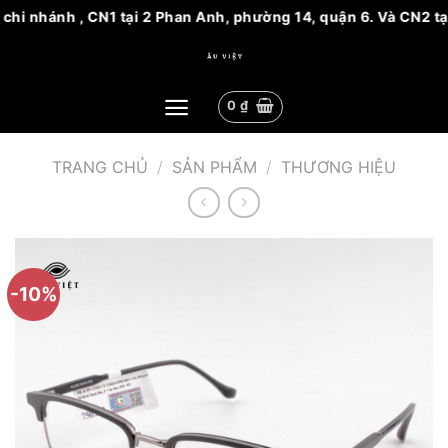
chi nhánh , CN1 tại 2 Phan Anh, phường 14, quận 6. Và CN2 tạ
Bỏ
qua
nội
0
₫
dung
TRANG CHỦ
/
SẢN PHẨM
/
THƯƠNG HIỆU
-10%