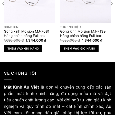
GỌNG KÍNH
THƯƠNG HIỆU
Gọng kính Molsion MJ-7081
Gọng kính Molsion MJ-7139
Hàng chính hãng Full box
Hàng chính hãng Full box
Giá
Giá
Giá
Giá
1.680.000
₫
1.344.000
₫
1.680.000
₫
1.344.000
₫
gốc
hiện
gốc
hiện
là:
tại
là:
tại
THÊM VÀO GIỎ HÀNG
THÊM VÀO GIỎ HÀNG
1.680.000 ₫.
là:
1.680.000 ₫.
là:
.000 ₫.
1.344.000 ₫.
1.344.0
VỀ CHÚNG TÔI
Mắt Kính Âu Việt
là đơn vị chuyên cung cấp các sản
phẩm mắt kính chính hãng, đa dạng mẫu mã và đạt
tiêu chuẩn chất lượng cao. Với đội ngũ tư vấn giàu kinh
nghiệm và quy trình đo mắt – cắt kính chính xác, Âu
Việt cam kết mang đến giải pháp thị lực tối ưu, phù