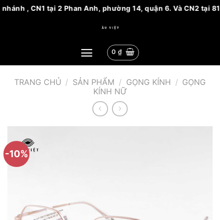
 nhánh , CN1 tại 2 Phan Anh, phường 14, quận 6. Và CN2 tại 8
Bỏ
qua
nội
0
₫
dung
TRANG CHỦ
/
SẢN PHẨM
/
GỌNG KÍNH
/
GỌNG
KÍNH NỮ
-10%