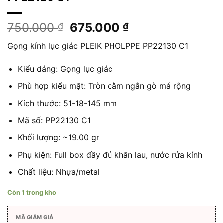
Giá
Giá
750.000
675.000
₫
₫
gốc
hiện
Gọng kính lục giác PLEIK PHOLPPE PP22130 C1
là:
tại
750.000 ₫.
là:
Kiểu dáng: Gọng lục giác
675.000 ₫.
Phù hợp kiểu mặt: Tròn cằm ngắn gò má rộng
Kích thước:
51-18-145
mm
Mã số: PP22130 C1
Khối lượng: ~19.00 gr
Phụ kiện: Full box đầy đủ khăn lau, nước rửa kính
Chất liệu: Nhựa/metal
Còn 1 trong kho
MÃ GIẢM GIÁ