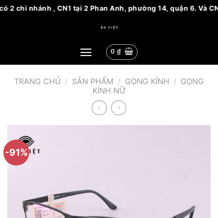
ó 2 chi nhánh , CN1 tại 2 Phan Anh, phường 14, quận 6. Và CN
Bỏ
qua
nội
0
₫
dung
TRANG CHỦ
/
SẢN PHẨM
/
GỌNG KÍNH
/
GỌNG
KÍNH NỮ
-91%