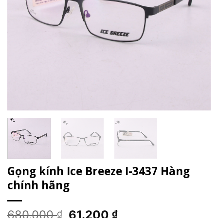
Gọng kính Ice Breeze I-3437 Hàng
chính hãng
Giá
Giá
680.000
61.200
₫
₫