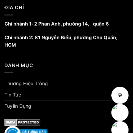
trang
ĐỊA CHỈ
sản
phẩm
Chi nhánh 1: 2 Phan Anh, phường 14, quận 6
Chi nhánh 2: 81 Nguyễn Biểu, phường Chợ Quán,
HCM
DANH MỤC
Thương Hiệu Tròng
Tin Tức
💬
Tuyển Dụng