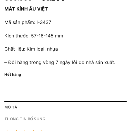
gốc
hiện
MẮT KÍNH ÂU VIỆT
là:
tại
680.000 ₫.
là:
Mã sản phẩm: I-3437
61.200 ₫.
Kích thước: 57-16-145 mm
Chất liệu: Kim loại, nhựa
– Đổi hàng trong vòng 7 ngày lỗi do nhà sản xuất.
Hết hàng
MÔ TẢ
THÔNG TIN BỔ SUNG