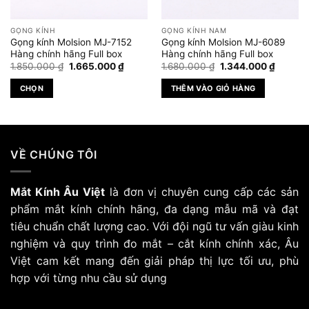
GỌNG KÍNH
GỌNG KÍNH NAM
Gọng kính Molsion MJ-7152
Gọng kính Molsion MJ-6089
Hàng chính hãng Full box
Hàng chính hãng Full box
Giá
Giá
Giá
Giá
1.850.000
₫
1.665.000
₫
1.680.000
₫
1.344.000
₫
gốc
hiện
gốc
hiện
là:
tại
là:
tại
CHỌN
THÊM VÀO GIỎ HÀNG
1.850.000 ₫.
là:
1.680.000 ₫.
là:
₫.
1.665.000 ₫.
1.344.0
Sản
phẩm
này
có
VỀ CHÚNG TÔI
nhiều
biến
Mắt Kính Âu Việt
là đơn vị chuyên cung cấp các sản
thể.
Các
phẩm mắt kính chính hãng, đa dạng mẫu mã và đạt
tùy
tiêu chuẩn chất lượng cao. Với đội ngũ tư vấn giàu kinh
chọn
nghiệm và quy trình đo mắt – cắt kính chính xác, Âu
có
Việt cam kết mang đến giải pháp thị lực tối ưu, phù
thể
hợp với từng nhu cầu sử dụng
được
chọn
trên