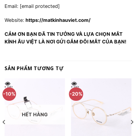
Email:
[email protected]
Website:
https://matkinhauviet.com/
CẢM ƠN BẠN ĐÃ TIN TƯỞNG VÀ LỰA CHỌN MẮT
KÍNH ÂU VIỆT LÀ NƠI GỬI GẮM ĐÔI MẮT CỦA BẠN!
SẢN PHẨM TƯƠNG TỰ
-10%
-20%
HẾT HÀNG