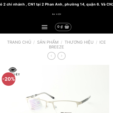
ó 2 chi nhánh , CN1 tại 2 Phan Anh, phường 14, quận 6. Và CN2
Bỏ
qua
nội
0
₫
dung
TRANG CHỦ
/
SẢN PHẨM
/
THƯƠNG HIỆU
/
ICE
BREEZE
-20%