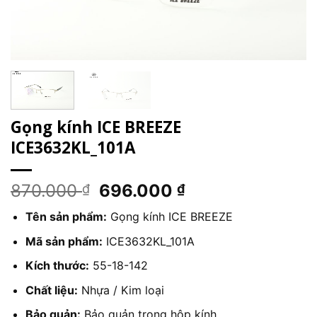
Gọng kính ICE BREEZE
ICE3632KL_101A
Giá
Giá
870.000
696.000
₫
₫
gốc
hiện
Tên sản phẩm:
Gọng kính ICE BREEZE
là:
tại
870.000 ₫.
là:
Mã sản phẩm:
ICE3632KL_101A
696.000 ₫.
Kích thước:
55-18-142
Chất liệu:
Nhựa / Kim loại
Bảo quản:
Bảo quản trong hộp kính