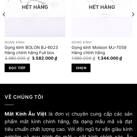
HẾT HÀNG
HẾT HÀNG
GỌNG KÍNH
GỌNG KÍNH
Gọng kính BOLON BJ-6023
Gọng kính Molsion MJ-7059
Hàng chính hãng Full box
Hàng chính hãng
Giá
Giá
Giá
Giá
3.980.000
₫
3.582.000
₫
1.680.000
₫
1.344.000
₫
gốc
hiện
gốc
hiện
là:
tại
là:
tại
ĐỌC TIẾP
CHỌN
3.980.000 ₫.
là:
1.680.000 ₫.
là:
 ₫.
3.582.000 ₫.
1.344.0
Sản
phẩm
này
có
VỀ CHÚNG TÔI
nhiều
biến
Mắt Kính Âu Việt
là đơn vị chuyên cung cấp các sản
thể.
Các
phẩm mắt kính chính hãng, đa dạng mẫu mã và đạt
tùy
tiêu chuẩn chất lượng cao. Với đội ngũ tư vấn giàu kinh
chọn
nghiệm và quy trình đo mắt – cắt kính chính xác, Âu