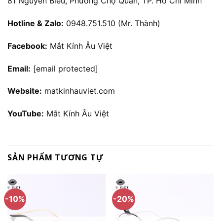
81 Nguyễn Biểu, Phường Chợ Quán, TP. Hồ Chí Minh
Hotline & Zalo:
0948.751.510 (Mr. Thành)
Facebook:
Mắt Kính Âu Việt
Email:
[email protected]
Website:
matkinhauviet.com
YouTube:
Mắt Kính Âu Việt
SẢN PHẨM TƯƠNG TỰ
-10%
-20%