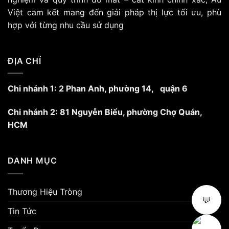
có
Việt cam kết mang đến giải pháp thị lực tối ưu, phù
thể
hợp với từng nhu cầu sử dụng
được
chọn
trên
trang
ĐỊA CHỈ
sản
phẩm
Chi nhánh 1: 2 Phan Anh, phường 14, quận 6
Chi nhánh 2: 81 Nguyễn Biểu, phường Chợ Quán,
HCM
DANH MỤC
Thương Hiệu Tròng
💬
Tin Tức