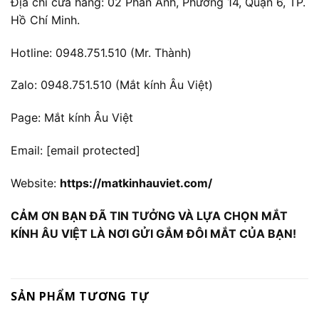
Địa chỉ cửa hàng: 02 Phan Anh, Phường 14, Quận 6, TP.
Hồ Chí Minh.
Hotline: 0948.751.510 (Mr. Thành)
Zalo: 0948.751.510 (Mắt kính Âu Việt)
Page: Mắt kính Âu Việt
Email:
[email protected]
Website:
https://matkinhauviet.com/
CẢM ƠN BẠN ĐÃ TIN TƯỞNG VÀ LỰA CHỌN MẮT
KÍNH ÂU VIỆT LÀ NƠI GỬI GẮM ĐÔI MẮT CỦA BẠN!
SẢN PHẨM TƯƠNG TỰ