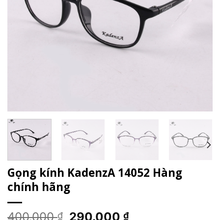
Gọng kính KadenzA 14052 Hàng
chính hãng
Giá
Giá
400.000
290.000
₫
₫