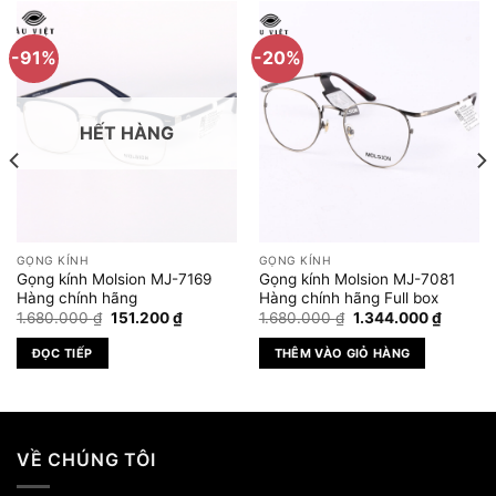
-91%
-20%
HẾT HÀNG
GỌNG KÍNH
GỌNG KÍNH
Gọng kính Molsion MJ-7169
Gọng kính Molsion MJ-7081
Hàng chính hãng
Hàng chính hãng Full box
Giá
Giá
Giá
Giá
1.680.000
₫
151.200
₫
1.680.000
₫
1.344.000
₫
gốc
hiện
gốc
hiện
là:
tại
là:
tại
ĐỌC TIẾP
THÊM VÀO GIỎ HÀNG
1.680.000 ₫.
là:
1.680.000 ₫.
là:
.000 ₫.
151.200 ₫.
1.344.0
VỀ CHÚNG TÔI