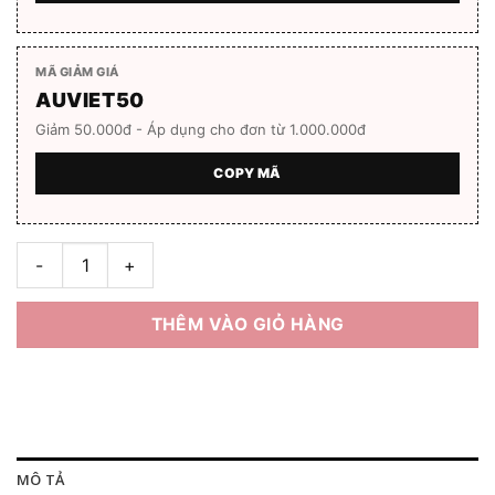
MÃ GIẢM GIÁ
AUVIET50
Giảm 50.000đ - Áp dụng cho đơn từ 1.000.000đ
COPY MÃ
Gọng kính KadenzA 14052 Hàng chính hãng số lượng
THÊM VÀO GIỎ HÀNG
MÔ TẢ