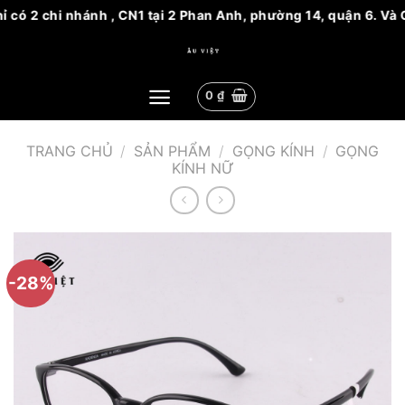
 có 2 chi nhánh , CN1 tại 2 Phan Anh, phường 14, quận 6. Và 
Bỏ
qua
nội
0
₫
dung
TRANG CHỦ
/
SẢN PHẨM
/
GỌNG KÍNH
/
GỌNG
KÍNH NỮ
-28%