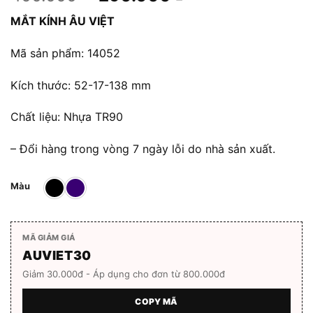
gốc
hiện
MẮT KÍNH ÂU VIỆT
là:
tại
400.000 ₫.
là:
Mã sản phẩm: 14052
290.000 ₫.
Kích thước: 52-17-138 mm
Chất liệu: Nhựa TR90
– Đổi hàng trong vòng 7 ngày lỗi do nhà sản xuất.
Màu
MÃ GIẢM GIÁ
AUVIET30
Giảm 30.000đ - Áp dụng cho đơn từ 800.000đ
COPY MÃ