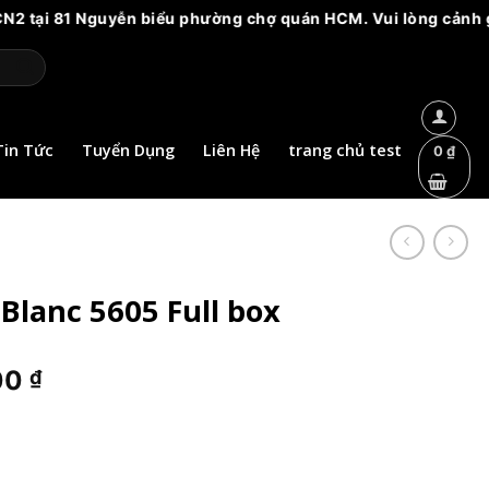
iểu phường chợ quán HCM. Vui lòng cảnh giác với các cơ sở mạ
Tin Tức
Tuyển Dụng
Liên Hệ
trang chủ test
0
₫
Blanc 5605 Full box
Giá
00
₫
hiện
tại
0 ₫.
là:
240.000 ₫.