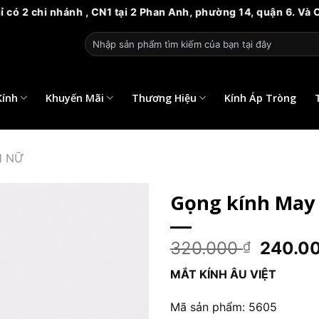
CN1 tại 2 Phan Anh, phường 14, quận 6. Và CN2 tại 81 Nguyễn b
Tìm
kiếm:
Kính
Khuyến Mãi
Thương Hiệu
Kính Áp Tròng
H NỮ
Gọng kính May 
Giá
320.000
240.0
₫
gốc
MẮT KÍNH ÂU VIỆT
là:
320.00
Mã sản phẩm: 5605