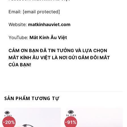
Email:
[email protected]
Website:
matkinhauviet.com
YouTube:
Mắt Kính Âu Việt
CẢM ƠN BẠN ĐÃ TIN TƯỞNG VÀ LỰA CHỌN
MẮT KÍNH ÂU VIỆT LÀ NƠI GỬI GẮM ĐÔI MẮT
CỦA BẠN!
SẢN PHẨM TƯƠNG TỰ
-20%
-91%