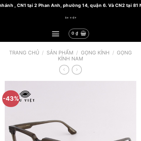
ánh , CN1 tại 2 Phan Anh, phường 14, quận 6. Và CN2 tại 81 N
Bỏ
qua
nội
0
₫
dung
TRANG CHỦ
/
SẢN PHẨM
/
GỌNG KÍNH
/
GỌNG
KÍNH NAM
-43%