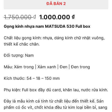
ĐÃ BÁN 2
Giá
Giá
1.750.000
1.000.000
₫
₫
gốc
hiện
Gọng kính nhựa nam MATSUDA 530 Full box
là:
tại
1.750.000 ₫.
là:
Chất liệu gọng kính: nhựa, dáng kính chữ nhật vuông,
1.000.000 ₫
thiết kế chắc chắn.
Đối tượng: Nam
Màu: Xám trong | Xám xanh | Đen | Đen trong
Kích thước: 54 – 18 – 150 mm
Phụ kiện: Full box đầy đủ card, khăn lau, nước rửa kính.
Đây là mẫu kính cá tính từ chất liệu đến thiết kế. Sản
phẩm có ốc vít, chốt khóa đều từ kim loại bền bỉ, sang