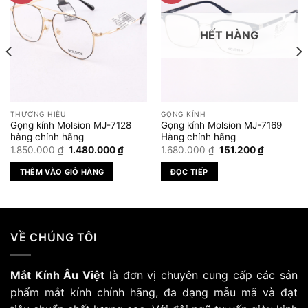
HẾT HÀNG
THƯƠNG HIỆU
GỌNG KÍNH
Gọng kính Molsion MJ-7128
Gọng kính Molsion MJ-7169
hàng chính hãng
Hàng chính hãng
Giá
Giá
Giá
Giá
1.850.000
₫
1.480.000
₫
1.680.000
₫
151.200
₫
gốc
hiện
gốc
hiện
là:
tại
là:
tại
THÊM VÀO GIỎ HÀNG
ĐỌC TIẾP
1.850.000 ₫.
là:
1.680.000 ₫.
là:
₫.
1.480.000 ₫.
151.200 ₫.
VỀ CHÚNG TÔI
Mắt Kính Âu Việt
là đơn vị chuyên cung cấp các sản
phẩm mắt kính chính hãng, đa dạng mẫu mã và đạt