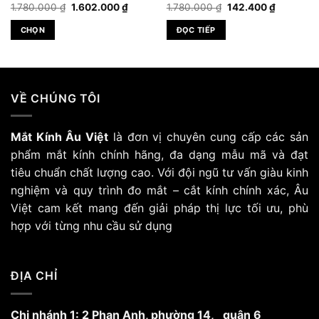
Giá
Giá
Giá
Giá
1.780.000
₫
1.602.000
₫
1.780.000
₫
142.400
₫
gốc
hiện
gốc
hiện
là:
tại
là:
tại
CHỌN
ĐỌC TIẾP
1.780.000 ₫.
là:
1.780.000 ₫.
là:
000 ₫.
1.602.000 ₫.
142.400 
Sản
phẩm
này
có
VỀ CHÚNG TÔI
nhiều
biến
Mắt Kính Âu Việt
là đơn vị chuyên cung cấp các sản
thể.
Các
phẩm mắt kính chính hãng, đa dạng mẫu mã và đạt
tùy
tiêu chuẩn chất lượng cao. Với đội ngũ tư vấn giàu kinh
chọn
nghiệm và quy trình đo mắt – cắt kính chính xác, Âu
có
Việt cam kết mang đến giải pháp thị lực tối ưu, phù
thể
hợp với từng nhu cầu sử dụng
được
chọn
trên
trang
ĐỊA CHỈ
sản
phẩm
Chi nhánh 1: 2 Phan Anh, phường 14, quận 6