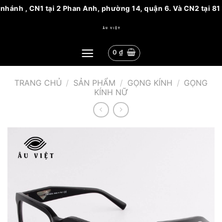
hánh , CN1 tại 2 Phan Anh, phường 14, quận 6. Và CN2 tại 81 
Bỏ
qua
nội
0
₫
dung
TRANG CHỦ
/
SẢN PHẨM
/
GỌNG KÍNH
/
GỌNG
KÍNH NỮ