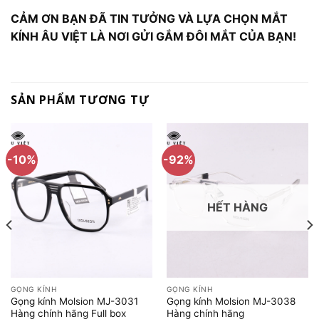
CẢM ƠN BẠN ĐÃ TIN TƯỞNG VÀ LỰA CHỌN MẮT
KÍNH ÂU VIỆT LÀ NƠI GỬI GẮM ĐÔI MẮT CỦA BẠN!
SẢN PHẨM TƯƠNG TỰ
-10%
-92%
HẾT HÀNG
GỌNG KÍNH
GỌNG KÍNH
Gọng kính Molsion MJ-3031
Gọng kính Molsion MJ-3038
Hàng chính hãng Full box
Hàng chính hãng