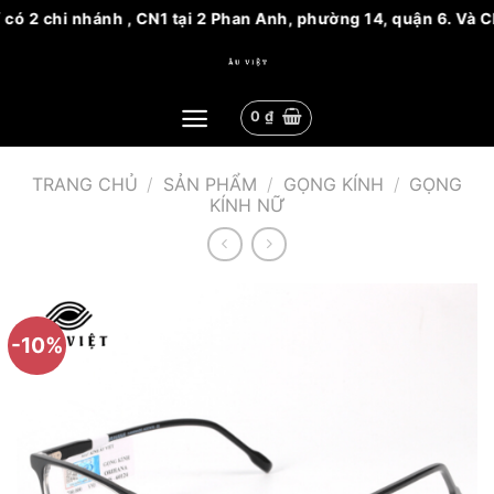
ó 2 chi nhánh , CN1 tại 2 Phan Anh, phường 14, quận 6. Và CN
Bỏ
qua
nội
0
₫
dung
TRANG CHỦ
/
SẢN PHẨM
/
GỌNG KÍNH
/
GỌNG
KÍNH NỮ
-10%