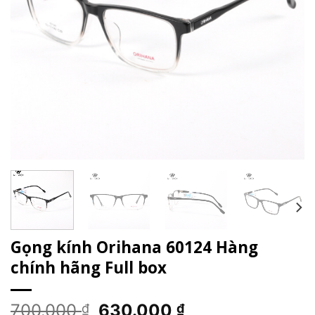
Gọng kính Orihana 60124 Hàng
chính hãng Full box
Giá
Giá
700.000
630.000
₫
₫