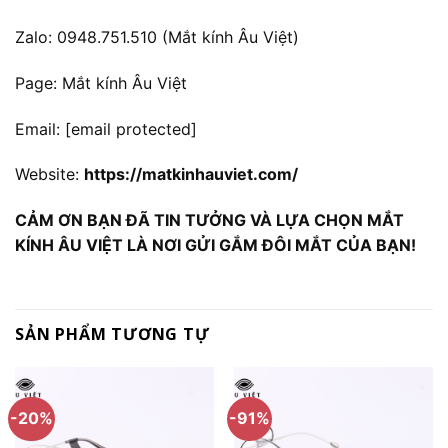
Zalo: 0948.751.510 (Mắt kính Âu Việt)
Page: Mắt kính Âu Việt
Email:
[email protected]
Website:
https://matkinhauviet.com/
CẢM ƠN BẠN ĐÃ TIN TƯỞNG VÀ LỰA CHỌN MẮT
KÍNH ÂU VIỆT LÀ NƠI GỬI GẮM ĐÔI MẮT CỦA BẠN!
SẢN PHẨM TƯƠNG TỰ
-20%
-91%