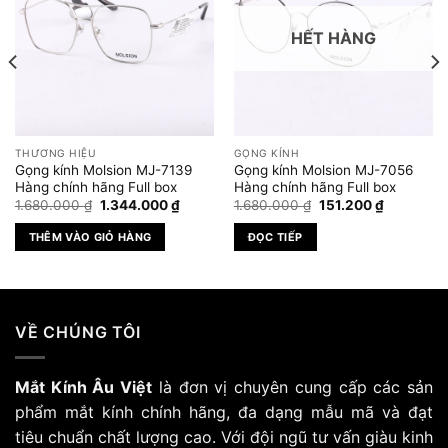
HẾT HÀNG
THƯƠNG HIỆU
GỌNG KÍNH
Gọng kính Molsion MJ-7139
Gọng kính Molsion MJ-7056
Hàng chính hãng Full box
Hàng chính hãng Full box
Giá
Giá
Giá
Giá
1.680.000
₫
1.344.000
₫
1.680.000
₫
151.200
₫
gốc
hiện
gốc
hiện
là:
tại
là:
tại
THÊM VÀO GIỎ HÀNG
ĐỌC TIẾP
1.680.000 ₫.
là:
1.680.000 ₫.
là:
000 ₫.
1.344.000 ₫.
151.200 ₫.
VỀ CHÚNG TÔI
Mắt Kính Âu Việt
là đơn vị chuyên cung cấp các sản
phẩm mắt kính chính hãng, đa dạng mẫu mã và đạt
tiêu chuẩn chất lượng cao. Với đội ngũ tư vấn giàu kinh