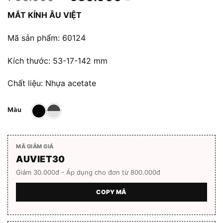
gốc
hiện
MẮT KÍNH ÂU VIỆT
là:
tại
700.000 ₫.
là:
Mã sản phẩm: 60124
630.000 ₫.
Kích thước: 53-17-142 mm
Chất liệu: Nhựa acetate
Màu
MÃ GIẢM GIÁ
AUVIET30
Giảm 30.000đ - Áp dụng cho đơn từ 800.000đ
COPY MÃ