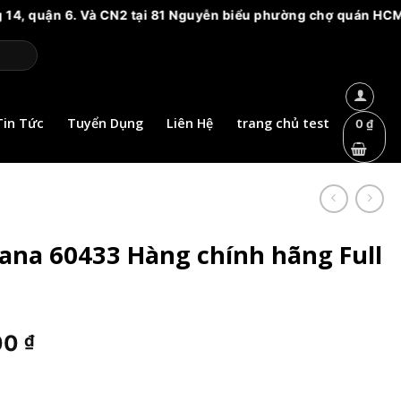
 CN2 tại 81 Nguyễn biểu phường chợ quán HCM. Vui lòng cảnh g
Tin Tức
Tuyển Dụng
Liên Hệ
trang chủ test
0
₫
ana 60433 Hàng chính hãng Full
Giá
00
₫
hiện
tại