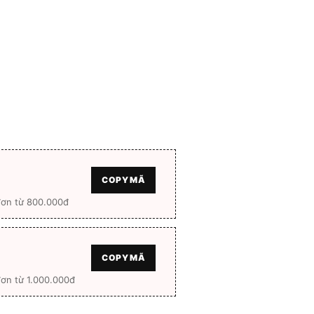
0 ₫.
là:
630.000 ₫.
COPY MÃ
đơn từ 800.000đ
COPY MÃ
ơn từ 1.000.000đ