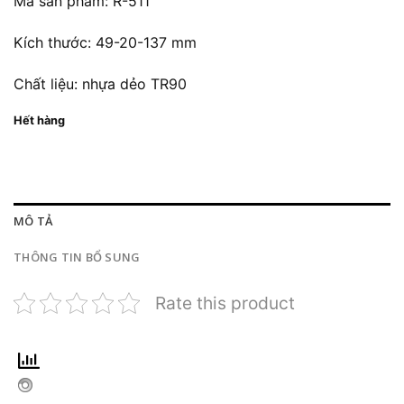
Mã sản phẩm: R-511
là:
tại
570.000 ₫.
là:
Kích thước: 49-20-137 mm
455.000 ₫.
Chất liệu: nhựa dẻo TR90
Hết hàng
MÔ TẢ
THÔNG TIN BỔ SUNG
Rate this product