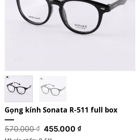
Gọng kính Sonata R-511 full box
Giá
Giá
570.000
455.000
₫
₫
gốc
hiện