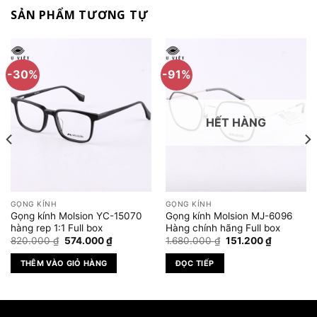
SẢN PHẨM TƯƠNG TỰ
-30%
-91%
HẾT HÀNG
GỌNG KÍNH
GỌNG KÍNH
Gọng kính Molsion YC-15070
Gọng kính Molsion MJ-6096
hàng rep 1:1 Full box
Hàng chính hãng Full box
Giá
Giá
Giá
Giá
820.000
₫
574.000
₫
1.680.000
₫
151.200
₫
gốc
hiện
gốc
hiện
là:
tại
là:
tại
THÊM VÀO GIỎ HÀNG
ĐỌC TIẾP
820.000 ₫.
là:
1.680.000 ₫.
là:
₫.
574.000 ₫.
151.200 ₫.