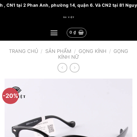
h , CN1 tại 2 Phan Anh, phường 14, quận 6. Và CN2 tại 81 Ngu
Bỏ
qua
nội
0
₫
dung
TRANG CHỦ
/
SẢN PHẨM
/
GỌNG KÍNH
/
GỌNG
KÍNH NỮ
-20%