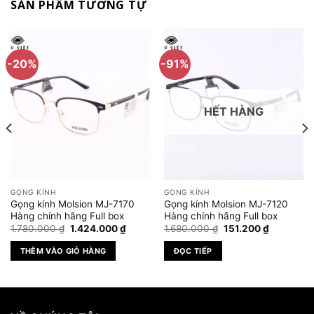
SẢN PHẨM TƯƠNG TỰ
-20%
-91%
HẾT HÀNG
GỌNG KÍNH
GỌNG KÍNH
Gọng kính Molsion MJ-7170
Gọng kính Molsion MJ-7120
Hàng chính hãng Full box
Hàng chính hãng Full box
Giá
Giá
Giá
Giá
1.780.000
₫
1.424.000
₫
1.680.000
₫
151.200
₫
gốc
hiện
gốc
hiện
là:
tại
là:
tại
THÊM VÀO GIỎ HÀNG
ĐỌC TIẾP
1.780.000 ₫.
là:
1.680.000 ₫.
là:
.000 ₫.
1.424.000 ₫.
151.200 ₫.