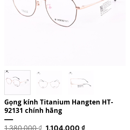
Gọng kính Titanium Hangten HT-
92131 chính hãng
Giá
Giá
1.380.000
1.104.000
₫
₫