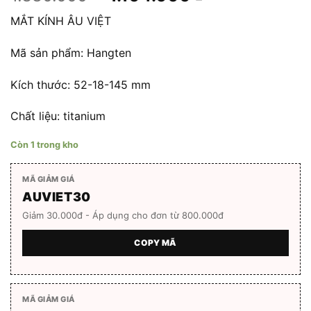
gốc
hiện
MẮT KÍNH ÂU VIỆT
là:
tại
1.380.000 ₫.
là:
Mã sản phẩm: Hangten
1.104.000 ₫.
Kích thước: 52-18-145 mm
Chất liệu: titanium
Còn 1 trong kho
MÃ GIẢM GIÁ
AUVIET30
Giảm 30.000đ - Áp dụng cho đơn từ 800.000đ
COPY MÃ
MÃ GIẢM GIÁ