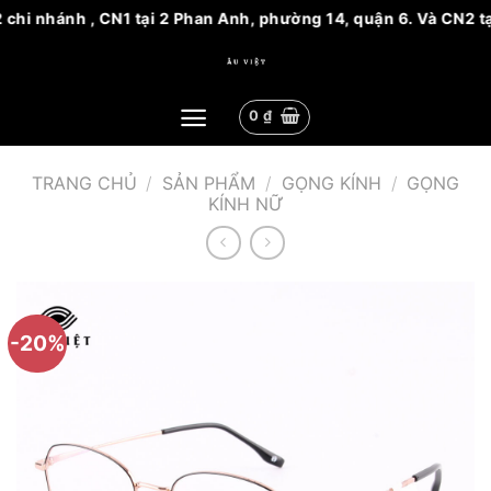
hi nhánh , CN1 tại 2 Phan Anh, phường 14, quận 6. Và CN2 tại
Bỏ
qua
nội
0
₫
dung
TRANG CHỦ
/
SẢN PHẨM
/
GỌNG KÍNH
/
GỌNG
KÍNH NỮ
-20%