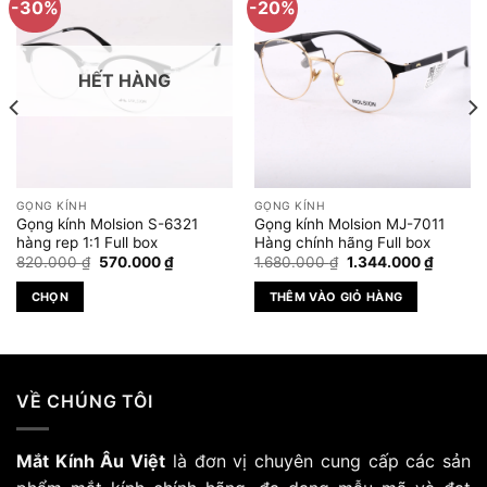
-30%
-20%
HẾT HÀNG
GỌNG KÍNH
GỌNG KÍNH
Gọng kính Molsion S-6321
Gọng kính Molsion MJ-7011
hàng rep 1:1 Full box
Hàng chính hãng Full box
Giá
Giá
Giá
Giá
820.000
₫
570.000
₫
1.680.000
₫
1.344.000
₫
gốc
hiện
gốc
hiện
là:
tại
là:
tại
CHỌN
THÊM VÀO GIỎ HÀNG
820.000 ₫.
là:
1.680.000 ₫.
là:
.000 ₫.
570.000 ₫.
1.344.0
Sản
phẩm
này
có
VỀ CHÚNG TÔI
nhiều
biến
Mắt Kính Âu Việt
là đơn vị chuyên cung cấp các sản
thể.
Các