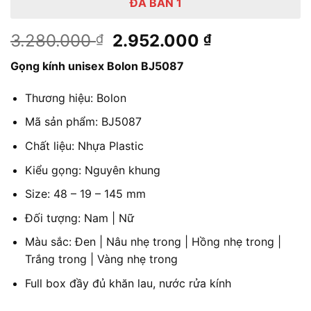
ĐÃ BÁN 1
Giá
Giá
3.280.000
2.952.000
₫
₫
gốc
hiện
Gọng kính unisex Bolon BJ5087
là:
tại
3.280.000 ₫.
là:
Thương hiệu: Bolon
2.952.000 ₫
Mã sản phẩm: BJ5087
Chất liệu: Nhựa Plastic
Kiểu gọng: Nguyên khung
Size: 48 – 19 – 145 mm
Đối tượng: Nam | Nữ
Màu sắc: Đen | Nâu nhẹ trong | Hồng nhẹ trong |
Trắng trong | Vàng nhẹ trong
Full box đầy đủ khăn lau, nước rửa kính