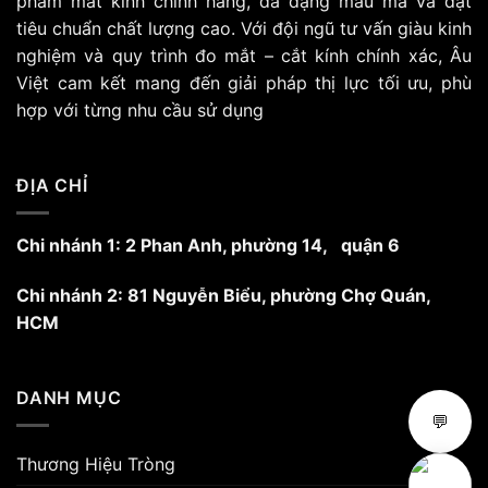
phẩm mắt kính chính hãng, đa dạng mẫu mã và đạt
tùy
tiêu chuẩn chất lượng cao. Với đội ngũ tư vấn giàu kinh
chọn
nghiệm và quy trình đo mắt – cắt kính chính xác, Âu
có
Việt cam kết mang đến giải pháp thị lực tối ưu, phù
thể
hợp với từng nhu cầu sử dụng
được
chọn
trên
trang
ĐỊA CHỈ
sản
phẩm
Chi nhánh 1: 2 Phan Anh, phường 14, quận 6
Chi nhánh 2: 81 Nguyễn Biểu, phường Chợ Quán,
HCM
DANH MỤC
💬
Thương Hiệu Tròng