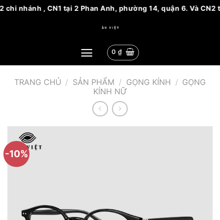
 chi nhánh , CN1 tại 2 Phan Anh, phường 14, quận 6. Và CN2 tạ
Bỏ
qua
nội
0
₫
dung
TRANG CHỦ
/
SẢN PHẨM
/
GỌNG KÍNH
/
GỌNG
KÍNH NỮ
-10%