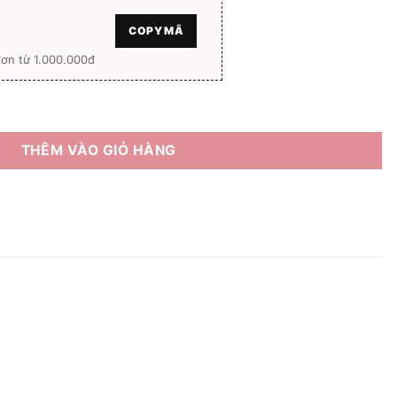
COPY MÃ
ơn từ 1.000.000đ
3 Full box số lượng
THÊM VÀO GIỎ HÀNG