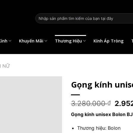
⚠️ L
Tìm
kiếm:
Kính
Khuyến Mãi
Thương Hiệu
Kính Áp Tròng
H NỮ
Gọng kính unise
Giá
3.280.000
2.95
₫
gốc
Gọng kính unisex Bolon B
là:
3.28
Thương hiệu: Bolon