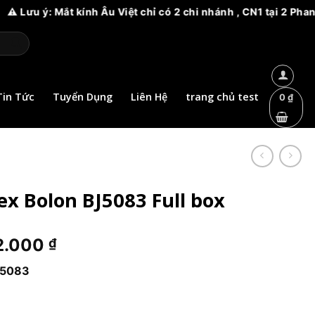
ưu ý: Mắt kính Âu Việt chỉ có 2 chi nhánh , CN1 tại 2 Phan A
Tin Tức
Tuyển Dụng
Liên Hệ
trang chủ test
0
₫
x Bolon BJ5083 Full box
Giá
2.000
₫
hiện
J5083
tại
0.000 ₫.
là:
2.952.000 ₫.