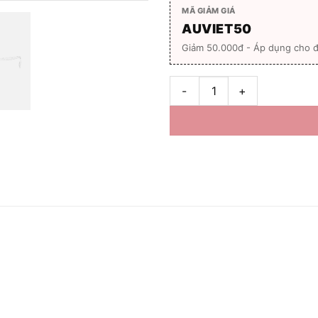
MÃ GIẢM GIÁ
AUVIET50
Giảm 50.000đ - Áp dụng cho đ
Gọng kính unisex Bolon BJ508