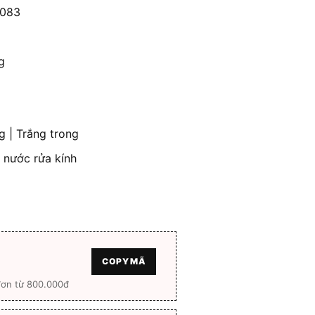
5083
g
g | Trắng trong
, nước rửa kính
COPY MÃ
đơn từ 800.000đ