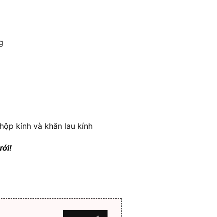
g
hộp kính và khăn lau kính
ưới!