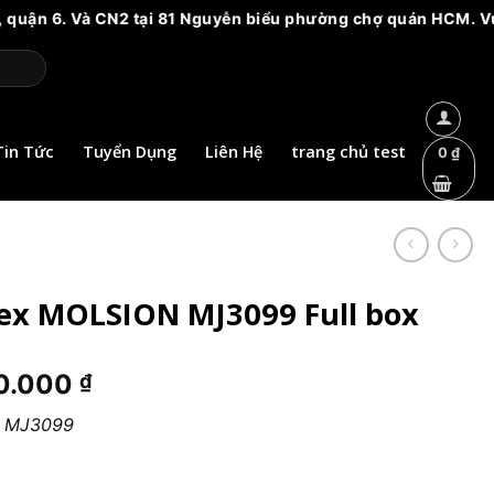
. Và CN2 tại 81 Nguyễn biểu phường chợ quán HCM. Vui lòng cả
Tin Tức
Tuyển Dụng
Liên Hệ
trang chủ test
0
₫
ex MOLSION MJ3099 Full box
Giá
0.000
₫
hiện
N MJ3099
tại
0.000 ₫.
là:
2.060.000 ₫.