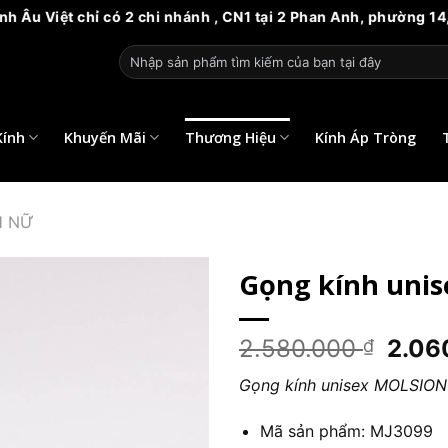
t chỉ có 2 chi nhánh , CN1 tại 2 Phan Anh, phường 14, quận 6
Tìm
kiếm:
Kính
Khuyến Mãi
Thương Hiệu
Kính Áp Tròng
H NỮ
Gọng kính unis
Giá
2.580.000
2.06
₫
gốc
Gọng kính unisex MOLSIO
là:
2.58
Mã sản phẩm: MJ3099