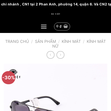
 chi nhánh , CN1 tại 2 Phan Anh, phường 14, quận 6. Và CN2 tạ
Bỏ
qua
nội
0
₫
dung
TRANG CHỦ
/
SẢN PHẨM
/
KÍNH MÁT
/
KÍNH MÁT
NỮ
-30%