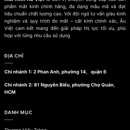
Các
phẩm mắt kính chính hãng, đa dạng mẫu mã và đạt
tùy
tiêu chuẩn chất lượng cao. Với đội ngũ tư vấn giàu kinh
chọn
nghiệm và quy trình đo mắt – cắt kính chính xác, Âu
có
Việt cam kết mang đến giải pháp thị lực tối ưu, phù
thể
hợp với từng nhu cầu sử dụng
được
chọn
trên
trang
ĐỊA CHỈ
sản
phẩm
Chi nhánh 1: 2 Phan Anh, phường 14, quận 6
Chi nhánh 2: 81 Nguyễn Biểu, phường Chợ Quán,
HCM
DANH MỤC
Thương Hiệu Tròng