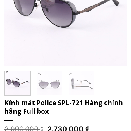
Kính mát Police SPL-721 Hàng chính
hãng Full box
Giá
Giá
3.900.000
2.730.000
₫
₫