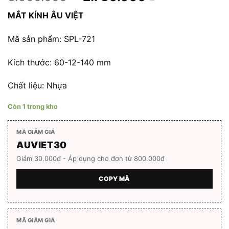
gốc
hiện
MẮT KÍNH ÂU VIỆT
là:
tại
3.900.000 ₫.
là:
Mã sản phẩm: SPL-721
2.730.000 ₫
Kích thước: 60-12-140 mm
Chất liệu: Nhựa
Còn 1 trong kho
MÃ GIẢM GIÁ
AUVIET30
Giảm 30.000đ - Áp dụng cho đơn từ 800.000đ
COPY MÃ
MÃ GIẢM GIÁ