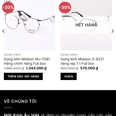
-20%
-30%
HẾT HÀNG
GỌNG KÍNH
GỌNG KÍNH
Gọng kính Molsion MJ-7081
Gọng kính Molsion S-6321
Hàng chính hãng Full box
hàng rep 1:1 Full box
Giá
Giá
Giá
Giá
1.680.000
₫
1.344.000
₫
820.000
₫
570.000
₫
gốc
hiện
gốc
hiện
là:
tại
là:
tại
THÊM VÀO GIỎ HÀNG
CHỌN
1.680.000 ₫.
là:
820.000 ₫.
là:
₫.
1.344.000 ₫.
570.000 ₫
Sản
phẩm
này
có
VỀ CHÚNG TÔI
nhiều
biến
Mắt Kính Âu Việt
là đơn vị chuyên cung cấp các sản
thể.