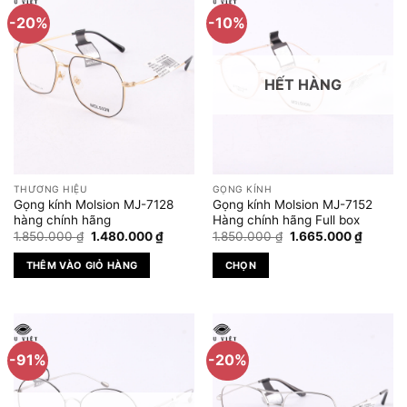
có
-20%
-10%
nhiều
biến
thể.
HẾT HÀNG
Các
tùy
chọn
có
thể
được
THƯƠNG HIỆU
GỌNG KÍNH
chọn
Gọng kính Molsion MJ-7128
Gọng kính Molsion MJ-7152
trên
hàng chính hãng
Hàng chính hãng Full box
Giá
Giá
Giá
Giá
trang
1.850.000
₫
1.480.000
₫
1.850.000
₫
1.665.000
₫
gốc
hiện
gốc
hiện
sản
là:
tại
là:
tại
THÊM VÀO GIỎ HÀNG
CHỌN
1.850.000 ₫.
là:
1.850.000 ₫.
là:
phẩm
1.480.000 ₫.
1.665.0
Sản
phẩm
này
có
-91%
-20%
nhiều
biến
thể.