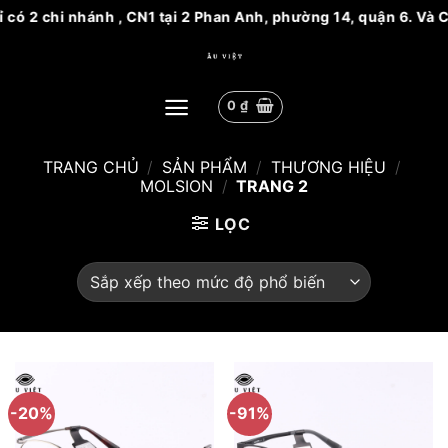
có 2 chi nhánh , CN1 tại 2 Phan Anh, phường 14, quận 6. Và C
Bỏ
qua
nội
0
₫
dung
TRANG CHỦ
/
SẢN PHẨM
/
THƯƠNG HIỆU
/
MOLSION
/
TRANG 2
LỌC
-20%
-91%