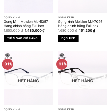
GỌNG KÍNH
GỌNG KÍNH
Gọng kính Molsion MJ-5057
Gọng kính Molsion MJ-7096
Hàng chính hãng Full box
Hàng chính hãng Full box
Giá
Giá
Giá
Giá
1.850.000
₫
1.480.000
₫
1.680.000
₫
151.200
₫
gốc
hiện
gốc
hiện
là:
tại
là:
tại
THÊM VÀO GIỎ HÀNG
ĐỌC TIẾP
1.850.000 ₫.
là:
1.680.000 ₫.
là:
1.480.000 ₫.
151.200 ₫.
-91%
-91%
HẾT HÀNG
HẾT HÀNG
GỌNG KÍNH
GỌNG KÍNH