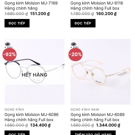
Gọng kính Molsion MJ-7169
Gọng kính Molsion MJ-6116
Hàng chính hãng
Hàng chính hãng Full box
Giá
Giá
Giá
Giá
1.680.000
₫
151.200
₫
1.780.000
₫
160.200
₫
gốc
hiện
gốc
hiện
là:
tại
là:
tại
ĐỌC TIẾP
ĐỌC TIẾP
1.680.000 ₫.
là:
1.780.000 ₫.
là:
151.200 ₫.
160.200 ₫
-92%
-20%
HẾT HÀNG
GỌNG KÍNH
GỌNG KÍNH NAM
Gọng kính Molsion MJ-6086
Gọng kính Molsion MJ-6089
Hàng chính hãng Full box
Hàng chính hãng Full box
Giá
Giá
Giá
Giá
1.680.000
₫
134.400
₫
1.680.000
₫
1.344.000
₫
gốc
hiện
gốc
hiện
là:
tại
là:
tại
ĐỌC TIẾP
THÊM VÀO GIỎ HÀNG