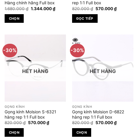
Hàng chính hãng Full box
rep 1:1 Full box
Giá
Giá
Giá
Giá
1.680.000
₫
1.344.000
₫
820.000
₫
570.000
₫
gốc
hiện
gốc
hiện
là:
tại
là:
tại
CHỌN
ĐỌC TIẾP
1.680.000 ₫.
là:
820.000 ₫.
là:
1.344.000 ₫.
570.000 ₫
Sản
phẩm
này
có
-30%
-30%
nhiều
biến
thể.
HẾT HÀNG
HẾT HÀNG
Các
tùy
chọn
có
thể
được
GỌNG KÍNH
GỌNG KÍNH
chọn
Gọng kính Molsion S-6321
Gọng kính Molsion D-6822
trên
hàng rep 1:1 Full box
hàng rep 1:1 Full box
Giá
Giá
Giá
Giá
trang
820.000
₫
570.000
₫
820.000
₫
570.000
₫
gốc
hiện
gốc
hiện
sản
là:
tại
là:
tại
CHỌN
CHỌN
820.000 ₫.
là:
820.000 ₫.
là:
phẩm