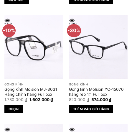
1.680.000 ₫.
là:
1.680.000 ₫.
là:
134.400 ₫.
1.344.0
-10%
-30%
GỌNG KÍNH
GỌNG KÍNH
Gọng kính Molsion MJ-3031
Gọng kính Molsion YC-15070
Hàng chính hãng Full box
hàng rep 1:1 Full box
Giá
Giá
Giá
Giá
1.780.000
₫
1.602.000
₫
820.000
₫
574.000
₫
gốc
hiện
gốc
hiện
là:
tại
là:
tại
CHỌN
THÊM VÀO GIỎ HÀNG
1.780.000 ₫.
là:
820.000 ₫.
là:
1.602.000 ₫.
574.000 ₫.
Sản
phẩm
này