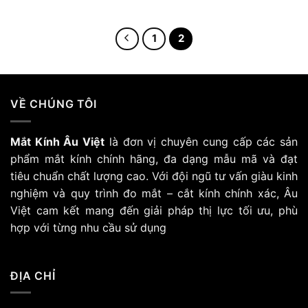
570.000 ₫.
570.000 ₫
Sản
Sản
phẩm
phẩm
này
này
1
2
có
có
nhiều
nhiều
biến
biến
thể.
thể.
VỀ CHÚNG TÔI
Các
Các
tùy
tùy
chọn
chọn
Mắt Kính Âu Việt
là đơn vị chuyên cung cấp các sản
có
có
phẩm mắt kính chính hãng, đa dạng mẫu mã và đạt
thể
thể
tiêu chuẩn chất lượng cao. Với đội ngũ tư vấn giàu kinh
được
được
chọn
chọn
nghiệm và quy trình đo mắt – cắt kính chính xác, Âu
trên
trên
Việt cam kết mang đến giải pháp thị lực tối ưu, phù
trang
trang
hợp với từng nhu cầu sử dụng
sản
sản
phẩm
phẩm
ĐỊA CHỈ