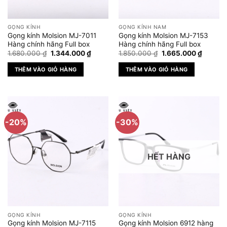
GỌNG KÍNH
GỌNG KÍNH NAM
Gọng kính Molsion MJ-7011
Gọng kính Molsion MJ-7153
Hàng chính hãng Full box
Hàng chính hãng Full box
Giá
Giá
Giá
Giá
1.680.000
₫
1.344.000
₫
1.850.000
₫
1.665.000
₫
gốc
hiện
gốc
hiện
là:
tại
là:
tại
THÊM VÀO GIỎ HÀNG
THÊM VÀO GIỎ HÀNG
1.680.000 ₫.
là:
1.850.000 ₫.
là:
1.344.000 ₫.
1.665.0
-20%
-30%
HẾT HÀNG
GỌNG KÍNH
GỌNG KÍNH
Gọng kính Molsion MJ-7115
Gọng kính Molsion 6912 hàng