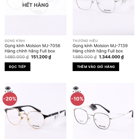
HẾT HÀNG
Các
tùy
chọn
có
thể
được
GỌNG KÍNH
THƯƠNG HIỆU
chọn
Gọng kính Molsion MJ-7056
Gọng kính Molsion MJ-7139
trên
Hàng chính hãng Full box
Hàng chính hãng Full box
Giá
Giá
Giá
Giá
trang
1.680.000
₫
151.200
₫
1.680.000
₫
1.344.000
₫
gốc
hiện
gốc
hiện
sản
là:
tại
là:
tại
ĐỌC TIẾP
THÊM VÀO GIỎ HÀNG
1.680.000 ₫.
là:
1.680.000 ₫.
là:
phẩm
151.200 ₫.
1.344.0
-20%
-10%