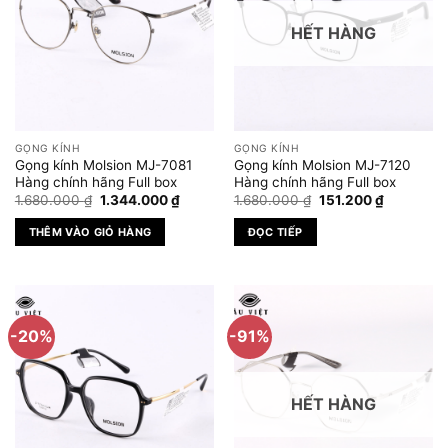
HẾT HÀNG
GỌNG KÍNH
GỌNG KÍNH
Gọng kính Molsion MJ-7081
Gọng kính Molsion MJ-7120
Hàng chính hãng Full box
Hàng chính hãng Full box
Giá
Giá
Giá
Giá
1.680.000
₫
1.344.000
₫
1.680.000
₫
151.200
₫
gốc
hiện
gốc
hiện
là:
tại
là:
tại
THÊM VÀO GIỎ HÀNG
ĐỌC TIẾP
1.680.000 ₫.
là:
1.680.000 ₫.
là:
1.344.000 ₫.
151.200 ₫.
-20%
-91%
HẾT HÀNG