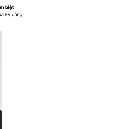
n biệt
iũa kỹ càng