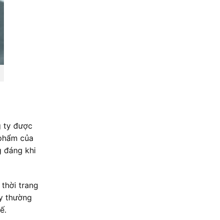
g ty được
 phẩm của
g đáng khi
 thời trang
ry thường
ế.