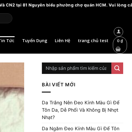
1 Nguyễn biểu phường chợ quán HCM. Vui lòng cảnh giác với các
Tin Tức
Tuyển Dụng
Liên Hệ
trang chủ test
0
₫
BÀI VIẾT MỚI
Da Trắng Nên Đeo Kính Màu Gì Để
Tôn Da, Dễ Phối Và Không Bị Nhợt
Nhạt?
Da Ngăm Đeo Kính Màu Gì Để Tôn