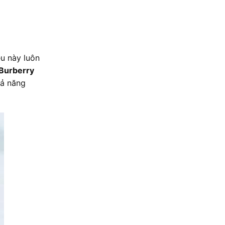
ệu này luôn
 Burberry
hả năng