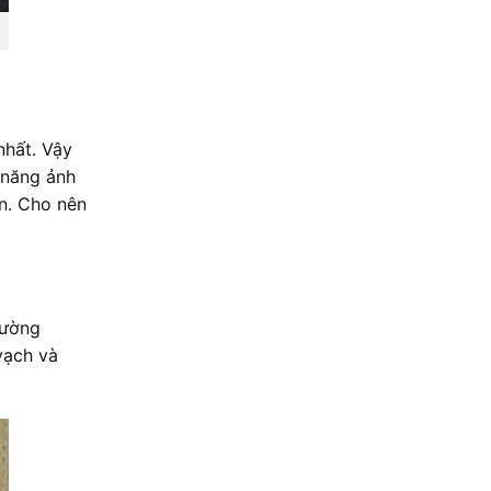
nhất. Vậy
 năng ảnh
ớn. Cho nên
hường
vạch và