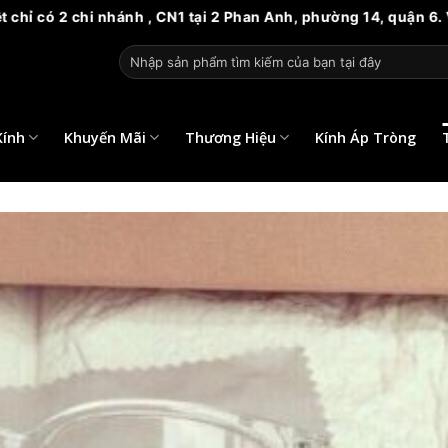
 nhánh , CN1 tại 2 Phan Anh, phường 14, quận 6. Và CN2 tại 8
Tìm
kiếm:
Kính
Khuyến Mãi
Thương Hiệu
Kính Áp Tròng