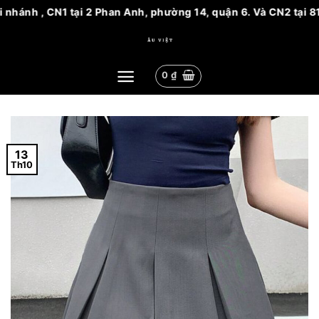
 , CN1 tại 2 Phan Anh, phường 14, quận 6. Và CN2 tại 81 Nguyễ
Bỏ
qua
nội
0
₫
dung
13
Th10