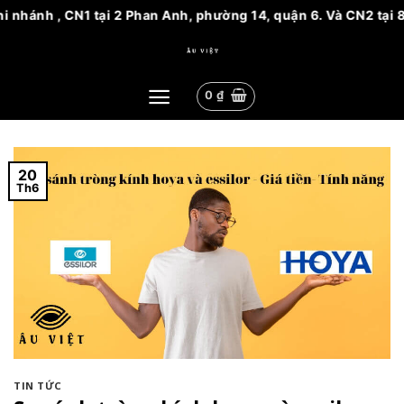
nh , CN1 tại 2 Phan Anh, phường 14, quận 6. Và CN2 tại 81 Ngu
Bỏ
qua
nội
0
₫
dung
20
Th6
TIN TỨC