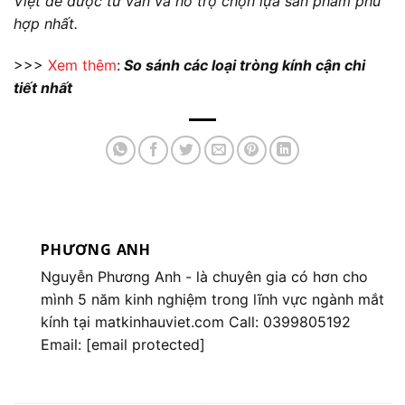
Việt
để được tư vấn và hỗ trợ chọn lựa sản phẩm phù
hợp nhất.
>>>
Xem thêm
:
So sánh các loại tròng kính cận
chi
tiết nhất
PHƯƠNG ANH
Nguyễn Phương Anh
- là chuyên gia có hơn cho
mình 5 năm kinh nghiệm trong lĩnh vực ngành mắt
kính tại matkinhauviet.com Call: 0399805192
Email:
[email protected]