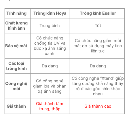
Tính năng
Tròng kính Hoya
Tròng kính Essilor
Chất lượng
Trung bình
Tốt
hình ảnh
Có chức năng
Có chức năng giảm mỏi
chống tia UV và
Bảo vệ mắt
mắt do sử dụng máy tính
bức xạ ánh sáng
liên tục
xanh
Các loại
Đa dạng
Đa dạng
tròng kính
Có công nghệ “Xtend” giúp
Có công nghệ
Công nghệ
tăng cường khả năng thấy
giảm lóa và phản
mới
rõ ở các góc nhìn khác
xạ ánh sáng
nhau
Giá thành tầm
Giá thành
Giá thành cao
trung, thấp