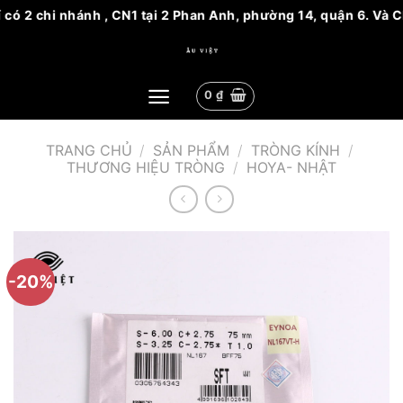
ó 2 chi nhánh , CN1 tại 2 Phan Anh, phường 14, quận 6. Và CN
Bỏ
qua
nội
0
₫
dung
TRANG CHỦ
/
SẢN PHẨM
/
TRÒNG KÍNH
/
THƯƠNG HIỆU TRÒNG
/
HOYA- NHẬT
-20%