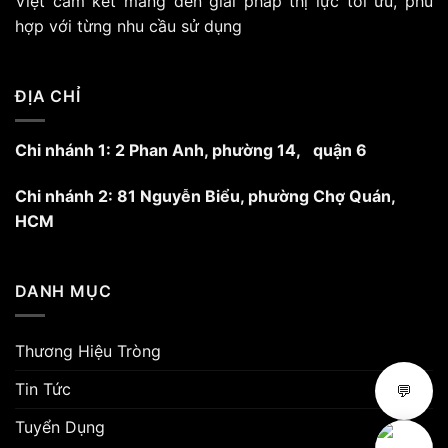
Việt cam kết mang đến giải pháp thị lực tối ưu, phù
thể
hợp với từng nhu cầu sử dụng
được
chọn
trên
trang
ĐỊA CHỈ
sản
phẩm
Chi nhánh 1: 2 Phan Anh, phường 14, quận 6
Chi nhánh 2: 81 Nguyễn Biểu, phường Chợ Quán,
HCM
DANH MỤC
Thương Hiệu Tròng
Tin Tức
💬
Tuyển Dụng