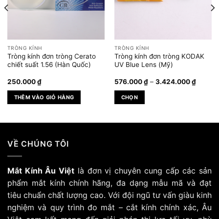
TRÒNG KÍNH
TRÒNG KÍNH
Tròng kính đơn tròng Cerato
Tròng kính đơn tròng KODAK
chiết suất 1.56 (Hàn Quốc)
UV Blue Lens (Mỹ)
g
Khoản
250.000
₫
576.000
₫
–
3.424.000
₫
giá:
từ
THÊM VÀO GIỎ HÀNG
CHỌN
00 ₫
576.00
đến
Sản
000 ₫
3.424.
phẩm
này
có
VỀ CHÚNG TÔI
nhiều
biến
Mắt Kính Âu Việt
là đơn vị chuyên cung cấp các sản
thể.
Các
phẩm mắt kính chính hãng, đa dạng mẫu mã và đạt
tùy
tiêu chuẩn chất lượng cao. Với đội ngũ tư vấn giàu kinh
chọn
nghiệm và quy trình đo mắt – cắt kính chính xác, Âu
có