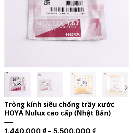
Tròng kính siêu chống trầy xước
HOYA Nulux cao cấp (Nhật Bản)
Khoảng
1.440.000
–
5.500.000
₫
₫