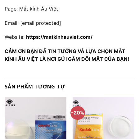
Page: Mắt kính Âu Việt
Email:
[email protected]
Website:
https://matkinhauviet.com/
CẢM ƠN BẠN ĐÃ TIN TƯỞNG VÀ LỰA CHỌN MẮT
KÍNH ÂU VIỆT LÀ NƠI GỬI GẮM ĐÔI MẮT CỦA BẠN!
SẢN PHẨM TƯƠNG TỰ
-20%