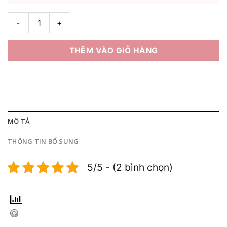
Tròng kính siêu chống trầy xước HOYA Nulux cao cấp (Nhật Bả
THÊM VÀO GIỎ HÀNG
MÔ TẢ
THÔNG TIN BỔ SUNG
5/5 - (2 bình chọn)