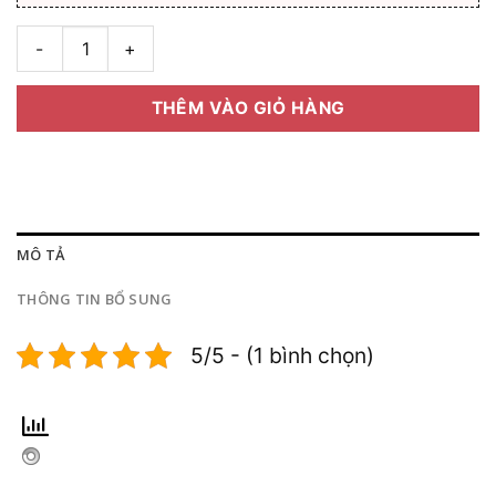
Tròng kính TOG chống bể Excelite Trivex Zaphire-Sx chiết suất
THÊM VÀO GIỎ HÀNG
MÔ TẢ
THÔNG TIN BỔ SUNG
5/5 - (1 bình chọn)