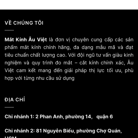
Sản
0 ₫
3.698
phẩm
này
có
VỀ CHÚNG TÔI
nhiều
biến
Mắt Kính Âu Việt
là đơn vị chuyên cung cấp các sản
thể.
Các
phẩm mắt kính chính hãng, đa dạng mẫu mã và đạt
tùy
tiêu chuẩn chất lượng cao. Với đội ngũ tư vấn giàu kinh
chọn
nghiệm và quy trình đo mắt – cắt kính chính xác, Âu
có
Việt cam kết mang đến giải pháp thị lực tối ưu, phù
thể
hợp với từng nhu cầu sử dụng
được
chọn
trên
trang
ĐỊA CHỈ
sản
phẩm
Chi nhánh 1: 2 Phan Anh, phường 14, quận 6
Chi nhánh 2: 81 Nguyễn Biểu, phường Chợ Quán,