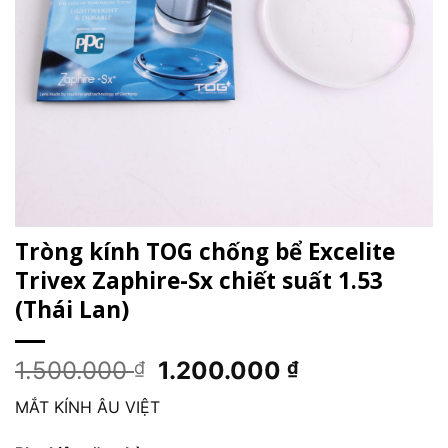
Tròng kính TOG chống bể Excelite
Trivex Zaphire-Sx chiết suất 1.53
(Thái Lan)
Giá
Giá
1.500.000
1.200.000
₫
₫
gốc
hiện
MẮT KÍNH ÂU VIỆT
là:
tại
1.500.000 ₫.
là: