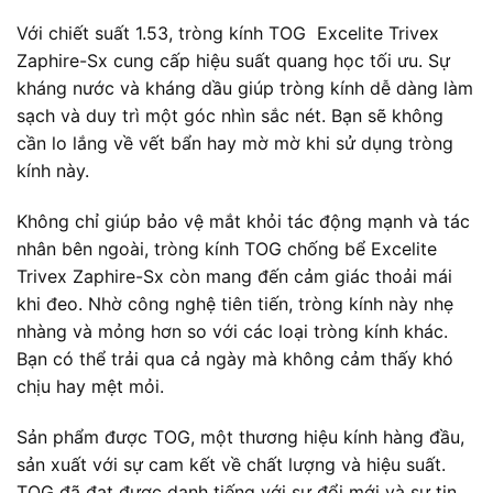
Với chiết suất 1.53, tròng kính TOG Excelite Trivex
Zaphire-Sx cung cấp hiệu suất quang học tối ưu. Sự
kháng nước và kháng dầu giúp tròng kính dễ dàng làm
sạch và duy trì một góc nhìn sắc nét. Bạn sẽ không
cần lo lắng về vết bẩn hay mờ mờ khi sử dụng tròng
kính này.
Không chỉ giúp bảo vệ mắt khỏi tác động mạnh và tác
nhân bên ngoài, tròng kính TOG chống bể Excelite
Trivex Zaphire-Sx còn mang đến cảm giác thoải mái
khi đeo. Nhờ công nghệ tiên tiến, tròng kính này nhẹ
nhàng và mỏng hơn so với các loại tròng kính khác.
Bạn có thể trải qua cả ngày mà không cảm thấy khó
chịu hay mệt mỏi.
Sản phẩm được TOG, một thương hiệu kính hàng đầu,
sản xuất với sự cam kết về chất lượng và hiệu suất.
TOG đã đạt được danh tiếng với sự đổi mới và sự tin