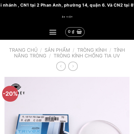
 nhánh , CN1 tại 2 Phan Anh, phường 14, quận 6. Và CN2 tại 8
Bỏ
qua
nội
0
₫
dung
TRANG CHỦ
/
SẢN PHẨM
/
TRÒNG KÍNH
/
TÍNH
NĂNG TRÒNG
/
TRÒNG KÍNH CHỐNG TIA UV
-20%