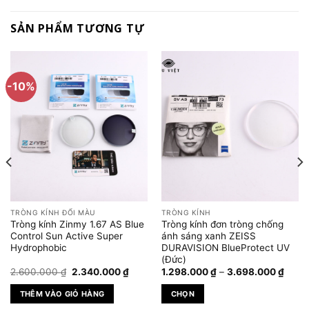
SẢN PHẨM TƯƠNG TỰ
-10%
TRÒNG KÍNH ĐỔI MÀU
TRÒNG KÍNH
Tròng kính Zinmy 1.67 AS Blue
Tròng kính đơn tròng chống
Control Sun Active Super
ánh sáng xanh ZEISS
Hydrophobic
DURAVISION BlueProtect UV
(Đức)
Giá
Giá
Khoả
2.600.000
₫
2.340.000
₫
1.298.000
₫
–
3.698.000
₫
gốc
hiện
giá:
là:
tại
từ
THÊM VÀO GIỎ HÀNG
CHỌN
0 ₫
2.600.000 ₫.
là:
1.298
2.340.000 ₫.
đến