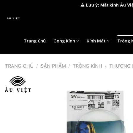
⚠️ Lưu ý: Mắt kính Âu Việt chỉ có 
Bỏ
qua
nội
dung
Trang Chủ
Gọng Kính
Kính Mát
Tròng 
TRANG CHỦ
/
SẢN PHẨM
/
TRÒNG KÍNH
/
THƯƠNG 