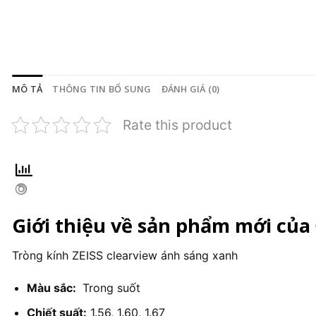
MÔ TẢ
THÔNG TIN BỔ SUNG
ĐÁNH GIÁ (0)
Rate this product
Giới thiệu về sản phẩm mới của
Tròng kính ZEISS clearview ánh sáng xanh
Màu sắc:
Trong suốt
Chiết suất:
1.56, 1.60, 1.67