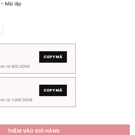
 – Mài lắp
4.200.000 ₫
7
COPY MÃ
đơn từ 800.000đ
COPY MÃ
ơn từ 1.000.000đ
nh sáng xanh số lượng
THÊM VÀO GIỎ HÀNG