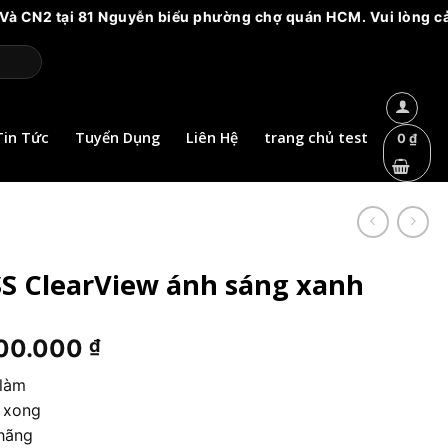
tại 81 Nguyễn biểu phường chợ quán HCM. Vui lòng cảnh giác v
Tin Tức
Tuyển Dụng
Liên Hệ
trang chủ test
0
₫
SS ClearView ánh sáng xanh
Khoảng
00.000
₫
giá:
 làm
từ
m xong
1.490.000 ₫
hãng
đến