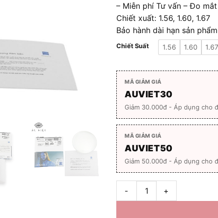
– Miễn phí Tư vấn – Đo mắt
Chiết xuất: 1.56, 1.60, 1.67
Bảo hành dài hạn sản phẩm
Chiết Suất
1.56
1.60
1.6
MÃ GIẢM GIÁ
AUVIET30
Giảm 30.000đ - Áp dụng cho 
MÃ GIẢM GIÁ
AUVIET50
Giảm 50.000đ - Áp dụng cho đ
Tròng Kính ZEISS ClearView á