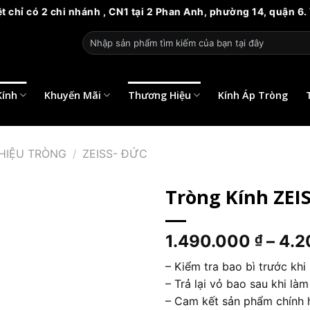
2 chi nhánh , CN1 tại 2 Phan Anh, phường 14, quận 6. Và CN2 
Tìm
kiếm:
Kính
Khuyến Mãi
Thương Hiệu
Kính Áp Tròng
HIỆU TRÒNG
/
ZEISS- ĐỨC
Tròng Kính ZEI
1.490.000
–
4.2
₫
– Kiểm tra bao bì trước khi
– Trả lại vỏ bao sau khi là
– Cam kết sản phẩm chính 