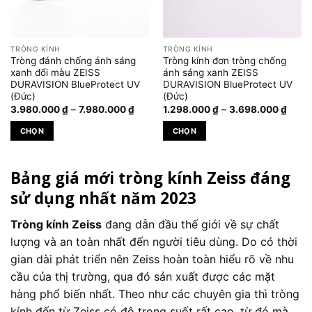
có
thể
được
TRÒNG KÍNH
TRÒNG KÍNH
chọn
Tròng đánh chống ánh sáng
Tròng kính đơn tròng chống
trên
xanh đổi màu ZEISS
ánh sáng xanh ZEISS
DURAVISION BlueProtect UV
DURAVISION BlueProtect UV
trang
(Đức)
(Đức)
sản
Khoảng
Khoả
3.980.000
₫
–
7.980.000
₫
1.298.000
₫
–
3.698.000
₫
phẩm
giá:
giá:
từ
từ
CHỌN
CHỌN
3.980.000 ₫
1.298
đến
đến
Sản
Sản
7.980.000 ₫
3.698
phẩm
phẩm
Bảng giá mới tròng kính Zeiss đáng
này
này
có
có
sử dụng nhất năm 2023
nhiều
nhiều
biến
biến
Tròng kính Zeiss
đang dẫn đầu thế giới về sự chất
thể.
thể.
lượng và an toàn nhất đến người tiêu dùng. Do có thời
Các
Các
gian dài phát triển nên Zeiss hoàn toàn hiểu rõ về nhu
tùy
tùy
cầu của thị trường, qua đó sản xuất được các mặt
chọn
chọn
hàng phổ biến nhất. Theo như các chuyên gia thì tròng
có
có
thể
thể
kính đến từ Zeiss có độ trong suốt rất cao, từ đó mà