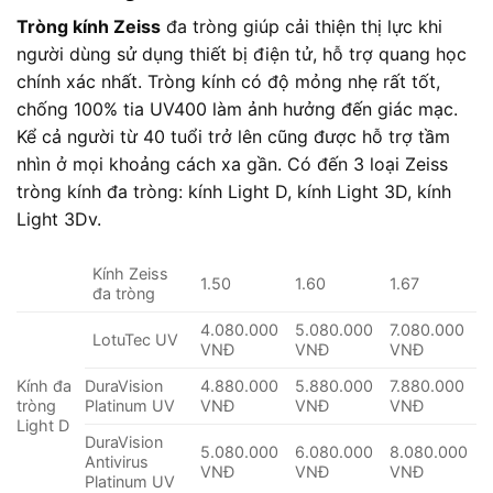
Tròng kính Zeiss
đa tròng giúp cải thiện thị lực khi
người dùng sử dụng thiết bị điện tử, hỗ trợ quang học
chính xác nhất. Tròng kính có độ mỏng nhẹ rất tốt,
chống 100% tia UV400 làm ảnh hưởng đến giác mạc.
Kể cả người từ 40 tuổi trở lên cũng được hỗ trợ tầm
nhìn ở mọi khoảng cách xa gần. Có đến 3 loại Zeiss
tròng kính đa tròng: kính Light D, kính Light 3D, kính
Light 3Dv.
Kính Zeiss
1.50
1.60
1.67
đa tròng
4.080.000
5.080.000
7.080.000
LotuTec UV
VNĐ
VNĐ
VNĐ
Kính đa
DuraVision
4.880.000
5.880.000
7.880.000
tròng
Platinum UV
VNĐ
VNĐ
VNĐ
Light D
DuraVision
5.080.000
6.080.000
8.080.000
Antivirus
VNĐ
VNĐ
VNĐ
Platinum UV