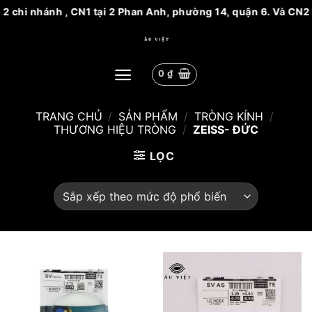
chi nhánh , CN1 tại 2 Phan Anh, phường 14, quận 6. Và CN2 tạ
Bỏ
qua
nội
0
₫
dung
TRANG CHỦ
/
SẢN PHẨM
/
TRÒNG KÍNH
/
THƯƠNG HIỆU TRÒNG
/
ZEISS- ĐỨC
LỌC