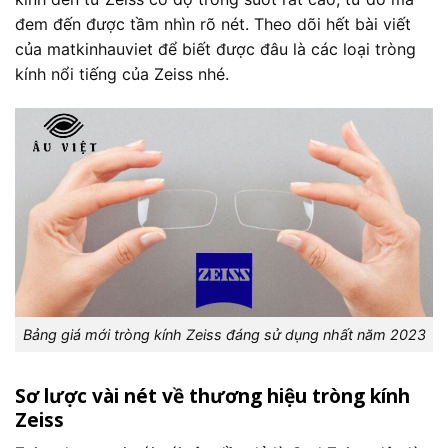
được
được
đem đến được tầm nhìn rõ nét. Theo dõi hết bài viết
chọn
chọn
của
matkinhauviet
để biết được đâu là các loại tròng
trên
trên
kính nổi tiếng của Zeiss nhé.
trang
trang
sản
sản
phẩm
phẩm
Bảng giá mới tròng kính Zeiss đáng sử dụng nhất năm 2023
Sơ lược vài nét về thương hiệu tròng kính
Zeiss