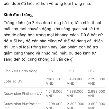
bên dưới để hiểu rõ hơn về từng loại tròng nhé.
Kính đơn tròng
Tròng kính cận Zeiss đơn tròng hỗ trợ tầm nhìn thoải
mái cho mọi chuyển động, khả năng quan sát sẽ trở
nên dễ dàng hơn trong mọi khoảng cách. Dù ở bất cứ
độ tuổi hay độ cận nào cũng có thể dễ dàng cải thiện
thị lực với loại tròng kính này. Sản phẩm còn hỗ trợ
giảm căng thẳng và nhức mỏi mắt, dù đeo kính từ
sáng đến tối cũng không có vấn đề gì.
Kính Zeiss đơn tròng
1.56
1.60
1.67
798.000
1.498.000
2.298.000
LotuTec UV
VNĐ
VNĐ
VNĐ
1.048.000
1.888.000
2.998.000
DuraVision Platinum UV
VNĐ
VNĐ
VNĐ
DuraVision BlueProtect
1.298.000
2.398.000
3.698.000
UV
VNĐ
VNĐ
VNĐ