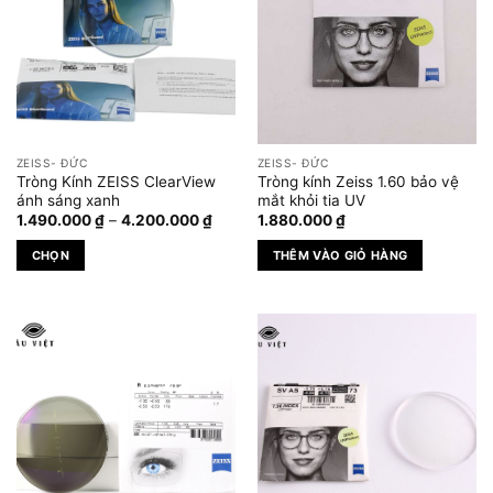
ZEISS- ĐỨC
ZEISS- ĐỨC
Tròng Kính ZEISS ClearView
Tròng kính Zeiss 1.60 bảo vệ
ánh sáng xanh
mắt khỏi tia UV
Khoảng
1.490.000
₫
–
4.200.000
₫
1.880.000
₫
giá:
từ
CHỌN
THÊM VÀO GIỎ HÀNG
1.490.000 ₫
đến
Sản
4.200.000 ₫
phẩm
này
có
nhiều
biến
thể.
Các
tùy
chọn