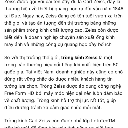
Zeiss được gọi với cái tên đầy đủ là Carl Zeiss, đây là
thương hiệu về thiết bị quang học ra đời vào năm 1846
tại Đức. Ngày nay, Zeiss đang có tên tuổi vươn xa trên
thế giới và tạo ấn tượng đến thị trường bằng những
sản phẩm tròng kính chất lượng cao. Zeiss còn được
biết đến là doanh nghiệp chuyên sản xuất ống kính
máy ảnh và những công cụ quang học đầy bổ ích.
So với thị trường thế giới,
tròng kính Zeiss
là một
trong các thương hiệu nổi tiếng khi xuất hiện trên 50
quốc gia. Tại Việt Nam, doanh nghiệp này cũng có chỗ
đứng rất vững chắc do được nhiều khách hàng tin
tưởng lựa chọn. Tròng Zeiss được áp dụng công nghệ
Free Form HD bởi máy móc hiện đại nên luôn đảm bảo
về chất lượng. Tròng kính hỗ trợ thị lực rất tốt, giúp
điều dưỡng tránh xa cảm giác nhức mỏi mắt.
Tròng kính Carl Zeiss còn được phủ lớp LotuTecTM
trên bề mặt để đảm bảo các tính năng ưu việt hơn