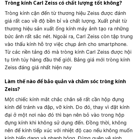
Tròng kính Carl Zeiss có chất lượng tốt không?
Tròng kính cận đến từ thương hiệu Zeiss được đánh
giá rất cao về độ bền bỉ và chất lượng. Xuất phát từ
thương hiệu sản xuất ống kính máy ảnh tạo ra những
bức ảnh rất sắc nét. Ngoài ra, Carl Zeiss còn tập trung
vào thấu kính hỗ trợ việc chụp ảnh cho smartphone.
Từ các nền tảng đó mà tròng kính Carl Zeiss được hội
tụ tinh túy hàng đầu thế giới. Bảng giá mới tròng kính
Zeiss đáng giá nhất hiện nay
Làm thế nào để bảo quản và chăm sóc tròng kính
Zeiss?
Một chiếc kính mắt chắc chắn sẽ rất cần hộp đựng
kính để tránh va đập, vỡ kính. Do đó, thay vì đặt kính
đại ở một nơi nào đó thì bạn nên bỏ vào trong hộp
đựng kính khi không sử dụng đến. Đồng thời, không
nên để kính tiếp xúc với nhiệt độ cao nếu không muốn
kính biến dạng và nhanh hỏng. Đừng quên vệ sinh